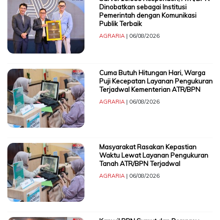
Dinobatkan sebagai Institusi
Pemerintah dengan Komunikasi
CONTACT
Publik Terbaik
US
AGRARIA
| 06/08/2026
Upi
Themes
Tower
Level
Cuma Butuh Hitungan Hari, Warga
Puji Kecepatan Layanan Pengukuran
99,
Terjadwal Kementerian ATR/BPN
Jl.
AGRARIA
| 06/08/2026
Merdeka
17,
Jakarta,
12345
Telp:
Masyarakat Rasakan Kepastian
Waktu Lewat Layanan Pengukuran
123456789
Tanah ATR/BPN Terjadwal
PT
AGRARIA
| 06/08/2026
Upi
Themes
Tbk