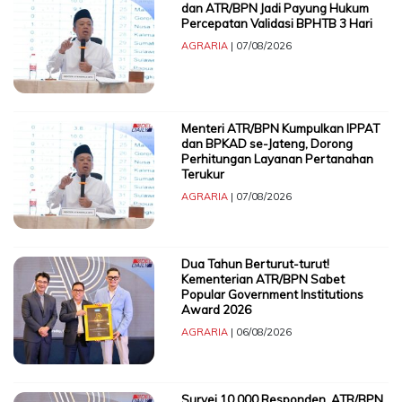
dan ATR/BPN Jadi Payung Hukum
Percepatan Validasi BPHTB 3 Hari
AGRARIA
| 07/08/2026
TERKONEKSI
BERSAMA
KAMI
Menteri ATR/BPN Kumpulkan IPPAT
dan BPKAD se-Jateng, Dorong
Perhitungan Layanan Pertanahan
Terukur
AGRARIA
| 07/08/2026
Dua Tahun Berturut-turut!
Kementerian ATR/BPN Sabet
Copyright
Popular Government Institutions
©
Award 2026
2026
AGRARIA
| 06/08/2026
Delidaily
Allright
Reserved
Survei 10.000 Responden, ATR/BPN