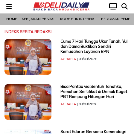
HOME
KEBIJAKAN PRIVASI
KODE ETIK INTERNAL
PEDOMAN PEMBERI
LOGIN
INDEKS BERITA
REDAKSI
Cuma 7 Hari Tunggu Ukur Tanah, Yul
Pilihan
Politik
Nasional
Olahraga
Otomotif
Pariwisata
Mancanegara
Medan
dan Dama Buktikan Sendiri
Redaksi
Kemudahan Layanan BPN
AGRARIA
| 08/08/2026
Kanal
Ekonomi
Kesehatan
Kriminal
Mancanegara
Olahraga
Opini
Otomotif
Pariwisata
PERISTIWA
Ekonomi
Bisa Pantau via Sentuh Tanahku,
Pemohon Sertifikat di Demak Kaget
Network
PBT Rampung Hitungan Hari
AGRARIA
| 08/08/2026
Asahan
Batu
Binjai
Dairi
Deli
Gunungsitoli
Humbang
Karo
Labuhanbatu
Labuhanbatu
Labuhanbatu
Langkat
Mandailing
Medan
Nias
Nias
Nias
Nias
Padang
Padang
Padangsidimpuan
Pakpak
Pematangsiantar
Samosir
Serdang
Sibolga
Simalungun
Tanjungbalai
Tapanuli
Tapanuli
Tapanuli
Tebing
Toba
Bara
Serdang
Hasundutan
Selatan
Utara
Natal
Barat
Selatan
Utara
Lawas
Lawas
Bharat
Bedagai
Selatan
Tengah
Utara
Tinggi
Utara
Surat Edaran Bersama Kemendagri