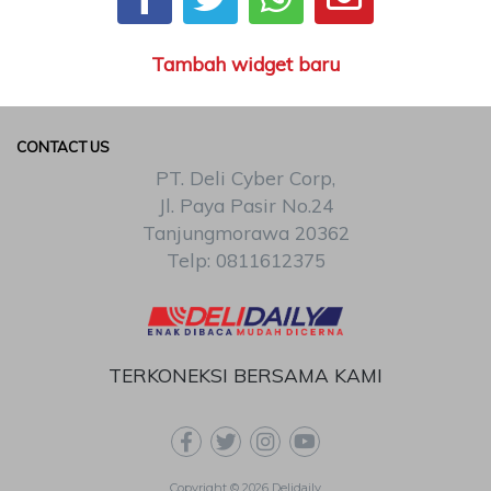
Tambah widget baru
CONTACT US
PT. Deli Cyber Corp,
Jl. Paya Pasir No.24
Tanjungmorawa 20362
Telp: 0811612375
TERKONEKSI BERSAMA KAMI
Copyright © 2026 Delidaily