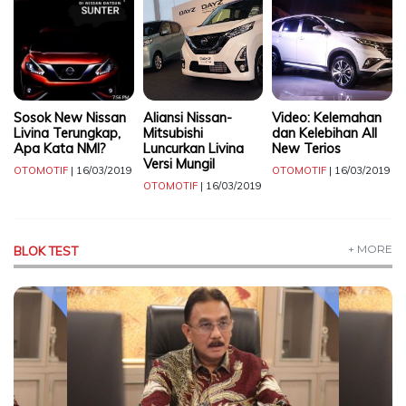
TERKONEKSI
BERSAMA
KAMI
Sosok New Nissan
Aliansi Nissan-
Video: Kelemahan
Livina Terungkap,
Mitsubishi
dan Kelebihan All
Apa Kata NMI?
Luncurkan Livina
New Terios
Versi Mungil
OTOMOTIF
| 16/03/2019
OTOMOTIF
| 16/03/2019
OTOMOTIF
| 16/03/2019
+ MORE
BLOK TEST
Copyright
©
2026
Delidaily
Allright
Reserved