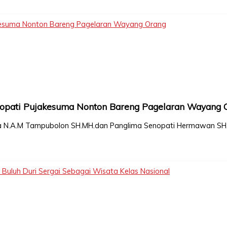
kesuma Nonton Bareng Pagelaran Wayang Orang
opati Pujakesuma Nonton Bareng Pagelaran Wayang 
sua N.A.M Tampubolon SH.MH.dan Panglima Senopati Hermawan SH
 Buluh Duri Sergai Sebagai Wisata Kelas Nasional