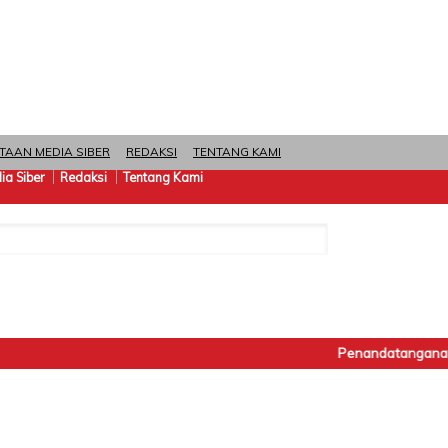
TAAN MEDIA SIBER
REDAKSI
TENTANG KAMI
a Siber
Redaksi
Tentang Kami
Penandatanganan Pakt