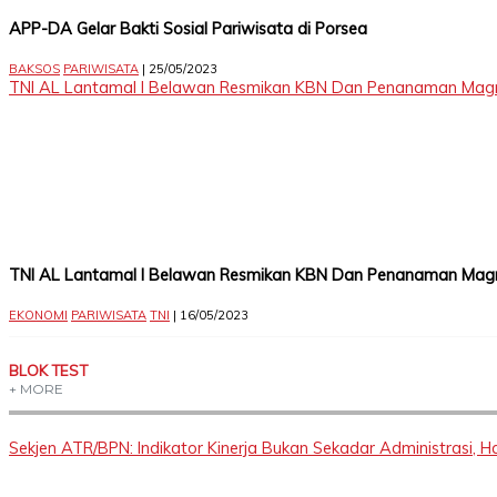
Instagram
APP-DA Gelar Bakti Sosial Pariwisata di Porsea
Delidaily
BAKSOS
PARIWISATA
| 25/05/2023
YouTube
TNI AL Lantamal I Belawan Resmikan KBN Dan Penanaman Magr
Copyright
©
TNI AL Lantamal I Belawan Resmikan KBN Dan Penanaman Magr
2026
Delidaily
EKONOMI
PARIWISATA
TNI
| 16/05/2023
Allright
Reserved
BLOK TEST
+ MORE
CONTACT
US
Sekjen ATR/BPN: Indikator Kinerja Bukan Sekadar Administrasi,
Upi
Themes
Tower