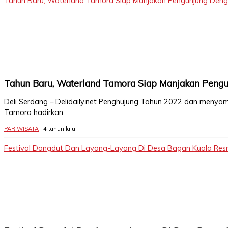
Tahun Baru, Waterland Tamora Siap Manjakan Pengunjung Denga
Tahun Baru, Waterland Tamora Siap Manjakan Pengu
Deli Serdang – Delidaily.net Penghujung Tahun 2022 dan menya
Tamora hadirkan
PARIWISATA
| 4 tahun lalu
Festival Dangdut Dan Layang-Layang Di Desa Bagan Kuala Resm