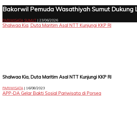
Bakorwil Pemuda Wasathiyah Sumut Dukung L
Asahan
Batu
Binjai
Dairi
Deli
Gunungsitoli
Humbang
Karo
Labuhanbatu
Labuhanbatu
Labuhanbatu
Langkat
Mandailing
Medan
Nias
Nias
Nias
Nias
Padang
Padang
Padangsidimpuan
Pakpak
Pematangsiantar
Samosir
Serdang
Sibolga
Simalungun
Tanjungbalai
Tapanuli
Tapanuli
Tapanuli
Tebing
Toba
Bara
Serdang
Hasundutan
Selatan
Utara
Natal
Barat
Selatan
Utara
Lawas
Lawas
Bharat
Bedagai
Selatan
Tengah
Utara
Tinggi
PARIWISATA
SUMUT
| 23/06/2026
Utara
Shalwaa Kia, Duta Maritim Asal NTT Kunjungi KKP RI
TERKONEKSI
BERSAMA
KAMI
Shalwaa Kia, Duta Maritim Asal NTT Kunjungi KKP RI
Delidaily
PARIWISATA
| 16/08/2023
Facebook
APP-DA Gelar Bakti Sosial Pariwisata di Porsea
Delidaily
Twitter
Delidaily