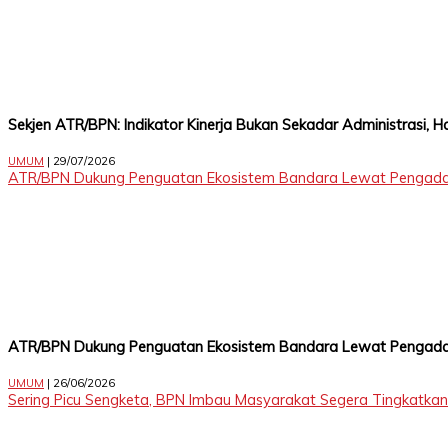
Level
99,
Jl.
Merdeka
17,
Jakarta,
Sekjen ATR/BPN: Indikator Kinerja Bukan Sekadar Administrasi,
12345
Telp:
UMUM
| 29/07/2026
123456789
ATR/BPN Dukung Penguatan Ekosistem Bandara Lewat Pengada
PT
Upi
Themes
Tbk
ATR/BPN Dukung Penguatan Ekosistem Bandara Lewat Pengada
UMUM
| 26/06/2026
Sering Picu Sengketa, BPN Imbau Masyarakat Segera Tingkatkan S