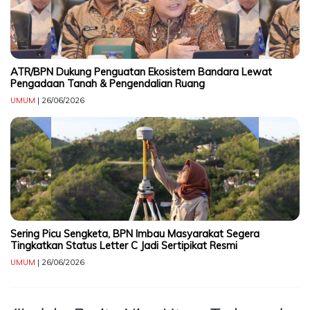
TERKONEKSI
BERSAMA
ATR/BPN Dukung Penguatan Ekosistem Bandara Lewat
KAMI
Pengadaan Tanah & Pengendalian Ruang
UMUM
| 26/06/2026
Copyright
Sering Picu Sengketa, BPN Imbau Masyarakat Segera
©
Tingkatkan Status Letter C Jadi Sertipikat Resmi
2026
UMUM
| 26/06/2026
Delidaily
Allright
Reserved