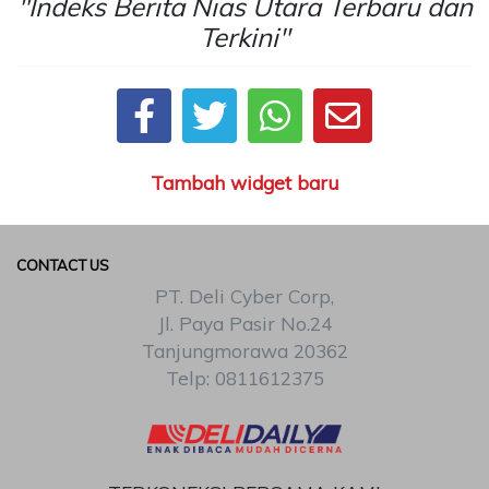
"Indeks Berita Nias Utara Terbaru dan
Terkini"
CONTACT
US
Upi
Themes
Tower
Level
Tambah widget baru
99,
Jl.
Merdeka
17,
CONTACT US
Jakarta,
PT. Deli Cyber Corp,
12345
Jl. Paya Pasir No.24
Telp:
Tanjungmorawa 20362
123456789
PT
Telp: 0811612375
Upi
Themes
Tbk