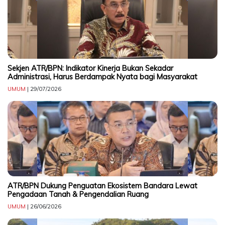
CONTACT
US
Upi
Themes
Tower
Sekjen ATR/BPN: Indikator Kinerja Bukan Sekadar
Level
Administrasi, Harus Berdampak Nyata bagi Masyarakat
99,
UMUM
| 29/07/2026
Jl.
Merdeka
17,
Jakarta,
12345
Telp:
123456789
PT
Upi
ATR/BPN Dukung Penguatan Ekosistem Bandara Lewat
Pengadaan Tanah & Pengendalian Ruang
Themes
Tbk
UMUM
| 26/06/2026