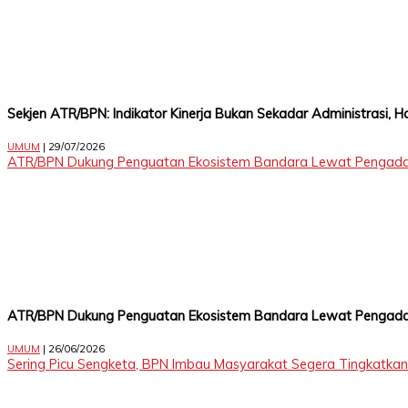
17,
Jakarta,
12345
Telp:
123456789
PT
Upi
Sekjen ATR/BPN: Indikator Kinerja Bukan Sekadar Administrasi,
Themes
Tbk
UMUM
| 29/07/2026
ATR/BPN Dukung Penguatan Ekosistem Bandara Lewat Pengada
ATR/BPN Dukung Penguatan Ekosistem Bandara Lewat Pengada
UMUM
| 26/06/2026
Sering Picu Sengketa, BPN Imbau Masyarakat Segera Tingkatkan S