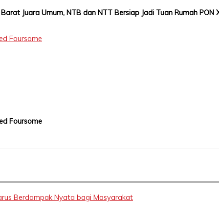
Barat Juara Umum, NTB dan NTT Bersiap Jadi Tuan Rumah PON X
xed Foursome
xed Foursome
 Harus Berdampak Nyata bagi Masyarakat