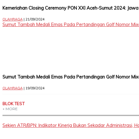
Delidaily
YouTube
Kemeriahan Closing Ceremony PON XXI Aceh-Sumut 2024: Jawa 
OLAHRAGA
| 21/09/2024
Sumut Tambah Medali Emas Pada Pertandingan Golf Nomor Mi
Copyright
©
2026
Delidaily
Allright
Reserved
Sumut Tambah Medali Emas Pada Pertandingan Golf Nomor Mi
CONTACT
OLAHRAGA
| 19/09/2024
US
Upi
BLOK TEST
Themes
+ MORE
Tower
Level
99,
Sekjen ATR/BPN: Indikator Kinerja Bukan Sekadar Administrasi,
Jl.
Merdeka