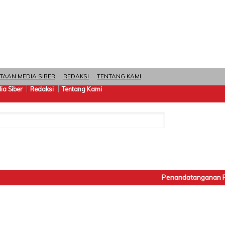
TAAN MEDIA SIBER
REDAKSI
TENTANG KAMI
a Siber
Redaksi
Tentang Kami
Penandatanganan Pakta 