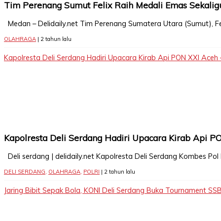
Tim Perenang Sumut Felix Raih Medali Emas Sekali
Medan – Delidaily.net Tim Perenang Sumatera Utara (Sumut), Feli
OLAHRAGA
| 2 tahun lalu
Kapolresta Deli Serdang Hadiri Upacara Kirab Api PON XXI Ace
Kapolresta Deli Serdang Hadiri Upacara Kirab Api 
Deli serdang | delidaily.net Kapolresta Deli Serdang Kombes P
DELI SERDANG
,
OLAHRAGA
,
POLRI
| 2 tahun lalu
Jaring Bibit Sepak Bola, KONI Deli Serdang Buka Tournament SS