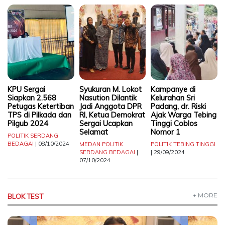
TERKONEKSI
BERSAMA
KAMI
KPU Sergai
Syukuran M. Lokot
Kampanye di
Siapkan 2.568
Nasution Dilantik
Kelurahan Sri
Petugas Ketertiban
Jadi Anggota DPR
Padang, dr. Riski
TPS di Pilkada dan
RI, Ketua Demokrat
Ajak Warga Tebing
Pilgub 2024
Sergai Ucapkan
Tinggi Coblos
Selamat
Nomor 1
POLITIK
SERDANG
BEDAGAI
| 08/10/2024
MEDAN
POLITIK
POLITIK
TEBING TINGGI
SERDANG BEDAGAI
|
| 29/09/2024
07/10/2024
Copyright
©
2026
Delidaily
+ MORE
BLOK TEST
Allright
Reserved