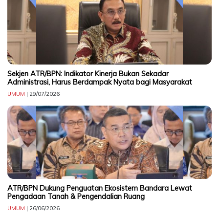
CONTACT
US
Upi
Themes
Tower
Level
Sekjen ATR/BPN: Indikator Kinerja Bukan Sekadar
99,
Administrasi, Harus Berdampak Nyata bagi Masyarakat
Jl.
UMUM
| 29/07/2026
Merdeka
17,
Jakarta,
12345
Telp:
123456789
PT
Upi
ATR/BPN Dukung Penguatan Ekosistem Bandara Lewat
Themes
Pengadaan Tanah & Pengendalian Ruang
Tbk
UMUM
| 26/06/2026