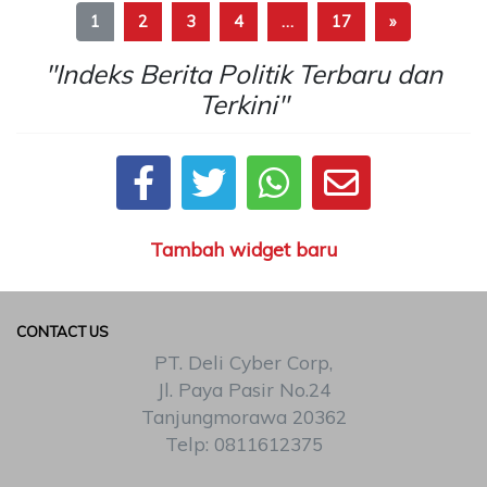
1
2
3
4
…
17
»
"Indeks Berita Politik Terbaru dan
Terkini"
Tambah widget baru
CONTACT US
PT. Deli Cyber Corp,
Jl. Paya Pasir No.24
Tanjungmorawa 20362
Telp: 0811612375