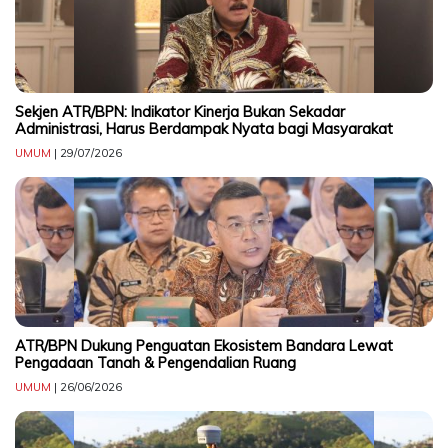
CONTACT
US
Upi
Themes
Sekjen ATR/BPN: Indikator Kinerja Bukan Sekadar
Tower
Administrasi, Harus Berdampak Nyata bagi Masyarakat
Level
UMUM
| 29/07/2026
99,
Jl.
Merdeka
17,
Jakarta,
12345
Telp:
123456789
PT
ATR/BPN Dukung Penguatan Ekosistem Bandara Lewat
Pengadaan Tanah & Pengendalian Ruang
Upi
Themes
UMUM
| 26/06/2026
Tbk