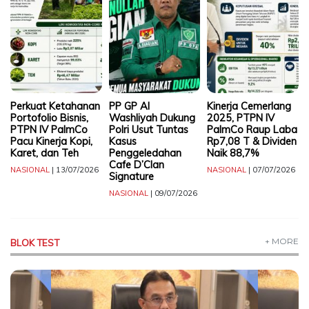
TERKONEKSI
BERSAMA
KAMI
Perkuat Ketahanan
PP GP Al
Kinerja Cemerlang
Portofolio Bisnis,
Washliyah Dukung
2025, PTPN IV
PTPN IV PalmCo
Polri Usut Tuntas
PalmCo Raup Laba
Pacu Kinerja Kopi,
Kasus
Rp7,08 T & Dividen
Karet, dan Teh
Penggeledahan
Naik 88,7%
Cafe D’Clan
NASIONAL
| 13/07/2026
NASIONAL
| 07/07/2026
Signature
NASIONAL
| 09/07/2026
Copyright
©
+ MORE
BLOK TEST
2026
Delidaily
Allright
Reserved