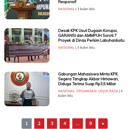
Responsif
NASIONAL
| 3 bulan lalu
Desak KPK Usut Dugaan Korupsi,
GARANSI dan AMMPUH Soroti 7
Proyek di Dinas Perkim Labuhanbatu
NASIONAL
| 3 bulan lalu
Gabungan Mahasiswa Minta KPK
Segera Tangkap Akbar Himawan,
Diduga Terima Suap Rp3,5 Miliar
NASIONAL
,
ORGANISASI
,
UNJUK RASA
| 4
bulan lalu
1
2
3
4
…
9
»