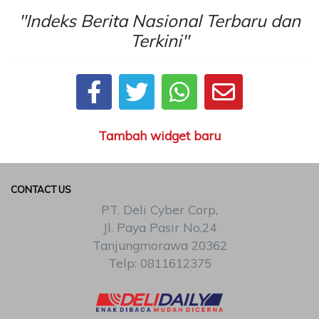
"Indeks Berita Nasional Terbaru dan
Terkini"
Tambah widget baru
CONTACT US
PT. Deli Cyber Corp,
Jl. Paya Pasir No.24
Tanjungmorawa 20362
Telp: 0811612375