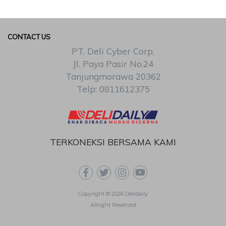
CONTACT US
PT. Deli Cyber Corp,
Jl. Paya Pasir No.24
Tanjungmorawa 20362
Telp: 0811612375
TERKONEKSI BERSAMA KAMI
Copyright © 2026 Delidaily
Allright Reserved