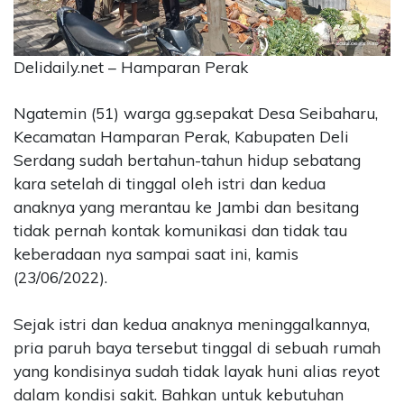
CONTACT
US
Delidaily.net – Hamparan Perak
Upi
Themes
Tower
Ngatemin (51) warga gg.sepakat Desa Seibaharu,
Level
Kecamatan Hamparan Perak, Kabupaten Deli
99,
Serdang sudah bertahun-tahun hidup sebatang
Jl.
kara setelah di tinggal oleh istri dan kedua
Merdeka
anaknya yang merantau ke Jambi dan besitang
17,
tidak pernah kontak komunikasi dan tidak tau
Jakarta,
12345
keberadaan nya sampai saat ini, kamis
Telp:
(23/06/2022).
123456789
PT
Sejak istri dan kedua anaknya meninggalkannya,
Upi
pria paruh baya tersebut tinggal di sebuah rumah
Themes
Tbk
yang kondisinya sudah tidak layak huni alias reyot
dalam kondisi sakit. Bahkan untuk kebutuhan