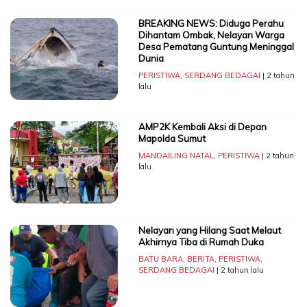
BREAKING NEWS: Diduga Perahu
Dihantam Ombak, Nelayan Warga
Desa Pematang Guntung Meninggal
Dunia
PERISTIWA
,
SERDANG BEDAGAI
| 2 tahun
lalu
AMP2K Kembali Aksi di Depan
Mapolda Sumut
MANDAILING NATAL
,
PERISTIWA
| 2 tahun
lalu
Nelayan yang Hilang Saat Melaut
Akhirnya Tiba di Rumah Duka
BATU BARA
,
BERITA
,
PERISTIWA
,
SERDANG BEDAGAI
| 2 tahun lalu