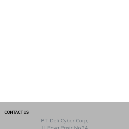
CONTACT US
PT. Deli Cyber Corp,
Jl. Paya Pasir No.24