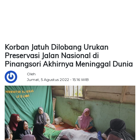
TERKONEKSI
BERSAMA
KAMI
Korban Jatuh Dilobang Urukan
Preservasi Jalan Nasional di
Pinangsori Akhirnya Meninggal Dunia
Oleh
Jumat, 5 Agustus 2022 - 15:16 WIB
Copyright
©
2026
Delidaily
Allright
Reserved