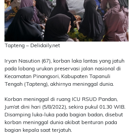
CONTACT
US
Upi
Themes
Tower
Level
Tapteng – Delidaily.net
99,
Jl.
Iryan Nasution (67), korban laka lantas yang jatuh
Merdeka
pada lobang urukan preservasi jalan nasional di
17,
Kecamatan Pinangsori, Kabupaten Tapanuli
Jakarta,
12345
Tengah (Tapteng), akhirnya meninggal dunia.
Telp:
123456789
Korban meninggal di ruang ICU RSUD Pandan,
PT
Jum’at dini hari (5/8/2022), sekira pukul 01.30 WIB.
Upi
Disamping luka-luka pada bagian badan, disebut
Themes
Tbk
korban meninggal dunia akibat benturan pada
bagian kepala saat terjatuh.