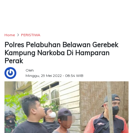
TERKONEKSI
BERSAMA
KAMI
Home
PERISTIWA
Polres Pelabuhan Belawan Gerebek
Kampung Narkoba Di Hamparan
Perak
Oleh
Minggu, 29 Mei 2022 - 08:54 WIB
Copyright
©
2026
Delidaily
Allright
Reserved