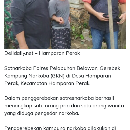
CONTACT
US
Upi
Themes
Tower
Level
99,
Delidaily.net – Hamparan Perak
Jl.
Merdeka
Satnarkoba Polres Pelabuhan Belawan, Gerebek
17,
Jakarta,
Kampung Narkoba (GKN) di Desa Hamparan
12345
Perak, Kecamatan Hamparan Perak.
Telp:
123456789
Dalam penggerebekan satresnarkoba berhasil
PT
menangkap satu orang pria dan satu orang wanita
Upi
Themes
yang diduga pengedar narkoba.
Tbk
Penggerebekan kampung narkoba dilakukan di