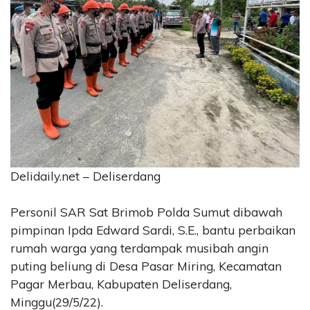
CONTACT
US
Upi
Themes
Tower
Level
99,
Jl.
Merdeka
17,
Delidaily.net – Deliserdang
Jakarta,
12345
Telp:
Personil SAR Sat Brimob Polda Sumut dibawah
123456789
pimpinan Ipda Edward Sardi, S.E., bantu perbaikan
PT
rumah warga yang terdampak musibah angin
Upi
puting beliung di Desa Pasar Miring, Kecamatan
Themes
Pagar Merbau, Kabupaten Deliserdang,
Tbk
Minggu(29/5/22).