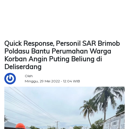
TERKONEKSI
BERSAMA
KAMI
Quick Response, Personil SAR Brimob
Poldasu Bantu Perumahan Warga
Korban Angin Puting Beliung di
Deliserdang
Oleh
Minggu, 29 Mei 2022 - 12:04 WIB
Copyright
©
2026
Delidaily
Allright
Reserved