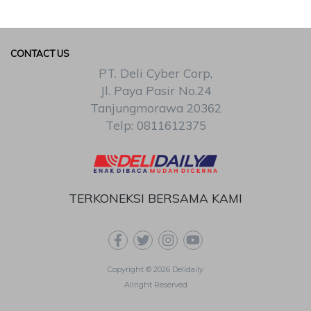
CONTACT US
PT. Deli Cyber Corp,
Jl. Paya Pasir No.24
Tanjungmorawa 20362
Telp: 0811612375
TERKONEKSI BERSAMA KAMI
Copyright © 2026 Delidaily
Allright Reserved