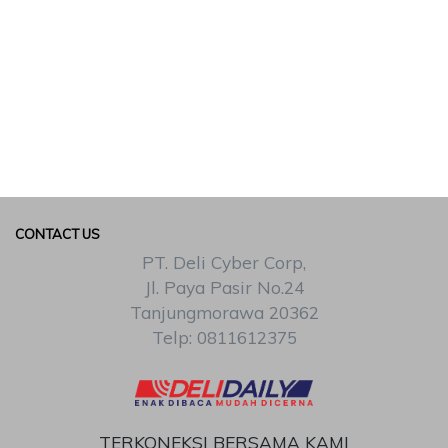
CONTACT US
PT. Deli Cyber Corp,
Jl. Paya Pasir No.24
Tanjungmorawa 20362
Telp: 0811612375
TERKONEKSI BERSAMA KAMI