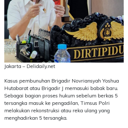
CONTACT
US
Upi
Themes
Tower
Level
99,
Jl.
Merdeka
Jakarta – Delidaily.net
17,
Jakarta,
12345
Kasus pembunuhan Brigadir Novriansyah Yoshua
Telp:
Hutabarat atau Brigadir J memasuki babak baru.
123456789
Sebagai bagian proses hukum sebelum berkas 5
PT
tersangka masuk ke pengadilan, Timsus Polri
Upi
melakukan rekonstruksi atau reka ulang yang
Themes
Tbk
menghadirkan 5 tersangka.