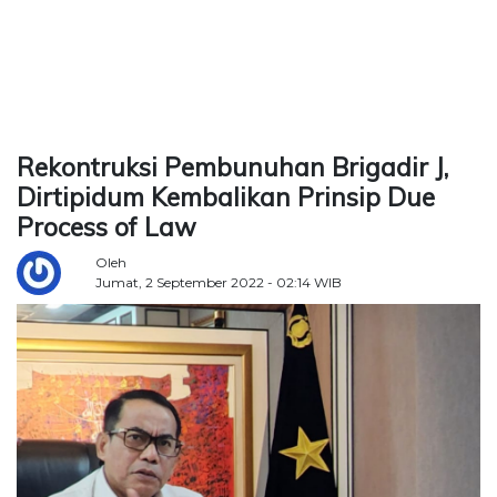
TERKONEKSI
BERSAMA
KAMI
Rekontruksi Pembunuhan Brigadir J,
Dirtipidum Kembalikan Prinsip Due
Process of Law
Oleh
Jumat, 2 September 2022 - 02:14 WIB
Copyright
©
2026
Delidaily
Allright
Reserved