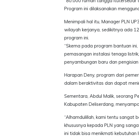
“80.000 rumah tangga itutersebar di
Program ini dilaksanakan menggun
Menimpali hal itu, Manager PLN UP
wilayah kerjanya, sedikitnya ada
program ini.
“Skema pada program bantuan ini
pemasangan instalasi tenaga listrik,
penyambungan baru dan pengisian to
Harapan Deny, program dari pemer
dalam beraktivitas dan dapat men
Sementara, Abdul Malik, seorang P
Kabupaten Deliserdang, menyampaik
“Alhamdulillah, kami tentu sangat 
khususnya kepada PLN yang sangat
ini tidak bisa menikmati kebutuhan