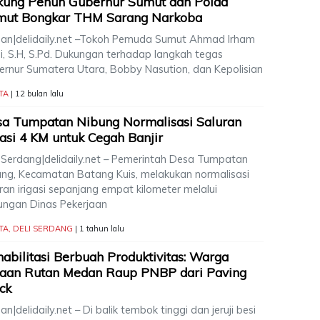
kung Penuh Gubernur Sumut dan Polda
mut Bongkar THM Sarang Narkoba
an|delidaily.net –Tokoh Pemuda Sumut Ahmad Irham
hi, S.H, S.Pd. Dukungan terhadap langkah tegas
ernur Sumatera Utara, Bobby Nasution, dan Kepolisian
TA
| 12 bulan lalu
a Tumpatan Nibung Normalisasi Saluran
gasi 4 KM untuk Cegah Banjir
i Serdang|delidaily.net – Pemerintah Desa Tumpatan
ung, Kecamatan Batang Kuis, melakukan normalisasi
ran irigasi sepanjang empat kilometer melalui
ungan Dinas Pekerjaan
TA
,
DELI SERDANG
| 1 tahun lalu
abilitasi Berbuah Produktivitas: Warga
naan Rutan Medan Raup PNBP dari Paving
ck
n|delidaily.net – Di balik tembok tinggi dan jeruji besi