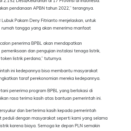
 2.152 Desa/Kelurahan di 17 Provinsi di Indonesia.
akan pendanaan APBN tahun 2022,” terangnya.
3 Lubuk Pakam Deny Fitrianto menjelaskan, untuk
 12 rumah tangga yang akan menerima manfaat
, calon penerima BPBL akan mendapatkan
 pemeriksaan dan pengujian instalasi tenaga listrik,
ken listrik perdana,” tuturnya.
intah ini kedepannya bisa membantu masyarakat
ingkatkan taraf perekonomian mereka kedepannya.
etani penerima program BPBL yang berlokasi di
an rasa terima kasih atas bantuan pemerintah ini.
bersyukur dan berterima kasih kepada pemerintah
 peduli dengan masyarakat seperti kami yang selama
 listrik karena biaya. Semoga ke depan PLN semakin