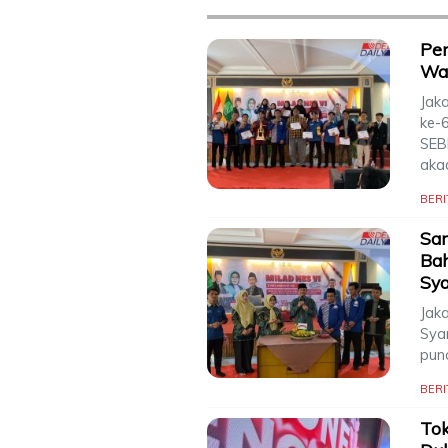
Per
Wad
Jak
ke-
SEB
aka
BERI
Sam
Bah
Sya
Jak
Sya
pun
BERI
To