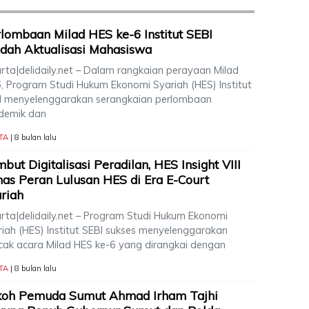
lombaan Milad HES ke-6 Institut SEBI
ah Aktualisasi Mahasiswa
arta|delidaily.net – Dalam rangkaian perayaan Milad
6, Program Studi Hukum Ekonomi Syariah (HES) Institut
I menyelenggarakan serangkaian perlombaan
demik dan
TA
| 8 bulan lalu
but Digitalisasi Peradilan, HES Insight VIII
as Peran Lulusan HES di Era E-Court
riah
arta|delidaily.net – Program Studi Hukum Ekonomi
riah (HES) Institut SEBI sukses menyelenggarakan
cak acara Milad HES ke-6 yang dirangkai dengan
TA
| 8 bulan lalu
koh Pemuda Sumut Ahmad Irham Tajhi