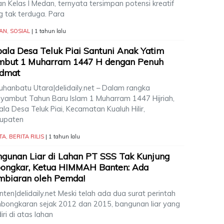
n Kelas I Medan, ternyata tersimpan potensi kreatif
g tak terduga. Para
AN
,
SOSIAL
| 1 tahun lalu
ala Desa Teluk Piai Santuni Anak Yatim
mbut 1 Muharram 1447 H dengan Penuh
idmat
uhanbatu Utara|delidaily.net – Dalam rangka
yambut Tahun Baru Islam 1 Muharram 1447 Hijriah,
la Desa Teluk Piai, Kecamatan Kualuh Hilir,
upaten
TA
,
BERITA RILIS
| 1 tahun lalu
gunan Liar di Lahan PT SSS Tak Kunjung
bongkar, Ketua HIMMAH Banten: Ada
mbiaran oleh Pemda!
en|delidaily.net Meski telah ada dua surat perintah
bongkaran sejak 2012 dan 2015, bangunan liar yang
iri di atas lahan