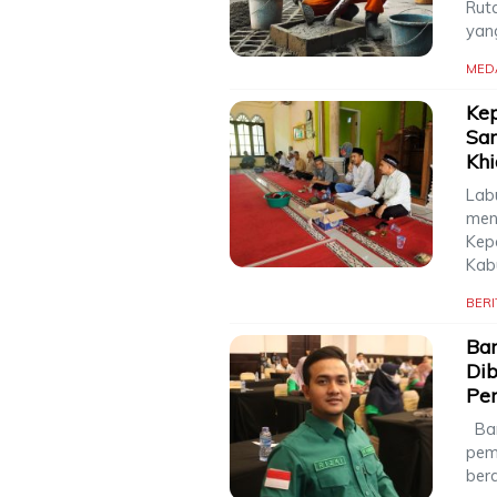
Ruta
yan
MED
Kep
Sa
Kh
Lab
men
Kepa
Kab
BERI
Ban
Di
Pe
Bant
pem
berd