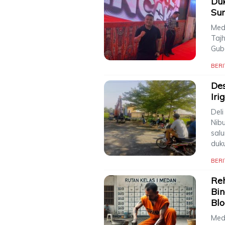
Du
Su
Med
Taj
Gub
BERI
Des
Iri
Del
Nib
salu
duk
BERI
Reh
Bi
Blo
Meda