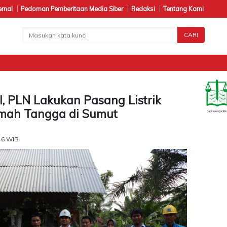
ernal
Pedoman Pemberitaan Media Siber
Redaksi
Tentang Kami
CARI
P
, PLN Lakukan Pasang Listrik
umah Tangga di Sumut
46 WIB