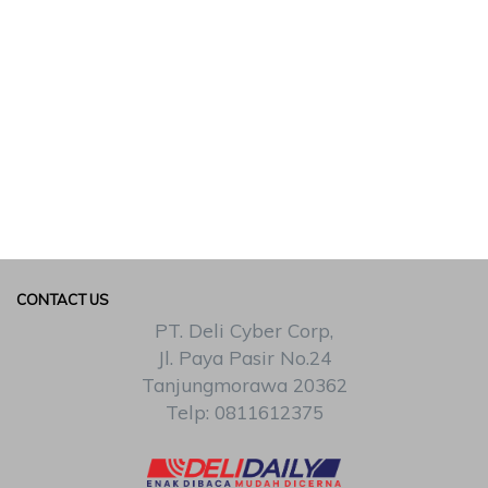
CONTACT US
PT. Deli Cyber Corp,
Jl. Paya Pasir No.24
Tanjungmorawa 20362
Telp: 0811612375