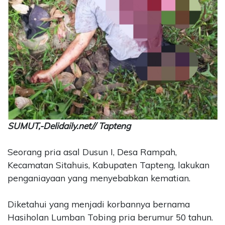
CONTACT
US
Upi
Themes
Tower
Level
99,
Jl.
Merdeka
17,
SUMUT,-Delidaily.net// Tapteng
Jakarta,
12345
Telp:
Seorang pria asal Dusun I, Desa Rampah,
123456789
Kecamatan Sitahuis, Kabupaten Tapteng, lakukan
PT
penganiayaan yang menyebabkan kematian.
Upi
Themes
Diketahui yang menjadi korbannya bernama
Tbk
Hasiholan Lumban Tobing pria berumur 50 tahun.