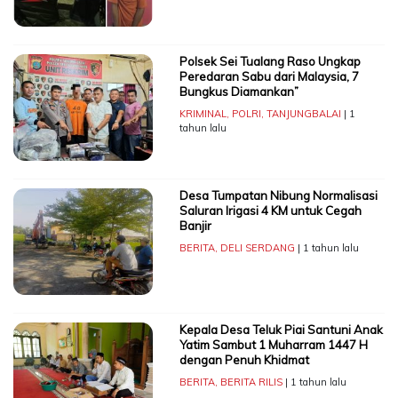
Polsek Sei Tualang Raso Ungkap
Peredaran Sabu dari Malaysia, 7
Bungkus Diamankan”
KRIMINAL
,
POLRI
,
TANJUNGBALAI
| 1
tahun lalu
Desa Tumpatan Nibung Normalisasi
Saluran Irigasi 4 KM untuk Cegah
Banjir
BERITA
,
DELI SERDANG
| 1 tahun lalu
Kepala Desa Teluk Piai Santuni Anak
Yatim Sambut 1 Muharram 1447 H
dengan Penuh Khidmat
BERITA
,
BERITA RILIS
| 1 tahun lalu