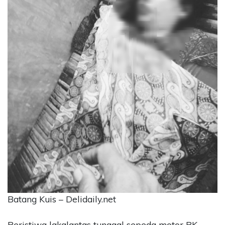
CONTACT
US
Upi
Themes
Tower
Level
99,
Jl.
Merdeka
17,
Jakarta,
12345
Telp:
123456789
PT
Upi
Themes
Batang Kuis – Delidaily.net
Tbk
Peristiwa lakalantas tunggal sepeda motor BK