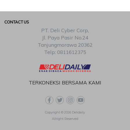
CONTACT US
PT. Deli Cyber Corp,
Jl. Paya Pasir No.24
Tanjungmorawa 20362
Telp: 0811612375
TERKONEKSI BERSAMA KAMI
Copyright © 2026 Delidaily
Allright Reserved