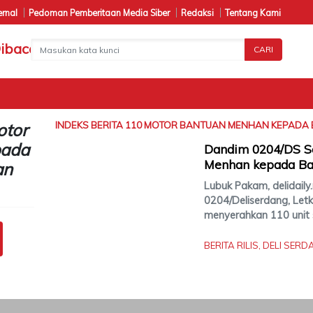
ernal
Pedoman Pemberitaan Media Siber
Redaksi
Tentang Kami
CARI
otor
INDEKS BERITA
110 MOTOR BANTUAN MENHAN KEPADA 
pada
Dandim 0204/DS S
Menhan kepada Ba
an
Lubuk Pakam, delidail
0204/Deliserdang, Letk
menyerahkan 110 unit 
BERITA RILIS
,
DELI SERD