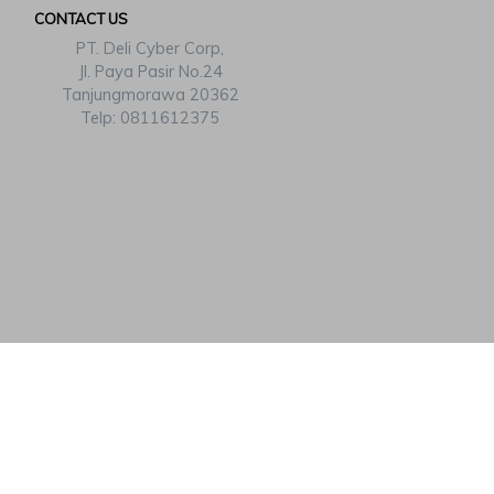
CONTACT US
PT. Deli Cyber Corp,
Jl. Paya Pasir No.24
Tanjungmorawa 20362
Telp: 0811612375