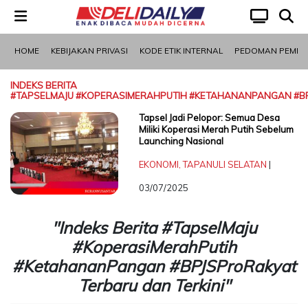
HOME
KEBIJAKAN PRIVASI
KODE ETIK INTERNAL
PEDOMAN PEMBER
LOGIN
INDEKS BERITA
#TAPSELMAJU #KOPERASIMERAHPUTIH #KETAHANANPANGAN #B
Pilihan
Politik
Nasional
Olahraga
Otomotif
Pariwisata
Mancanegara
Medan
Tapsel Jadi Pelopor: Semua Desa
Miliki Koperasi Merah Putih Sebelum
Redaksi
Launching Nasional
EKONOMI
,
TAPANULI SELATAN
|
Kanal
03/07/2025
Ekonomi
Kesehatan
Kriminal
Mancanegara
Olahraga
Opini
Otomotif
Pariwisata
PERISTIWA
Ekonomi
"Indeks Berita #TapselMaju
#KoperasiMerahPutih
Network
#KetahananPangan #BPJSProRakyat
Terbaru dan Terkini"
Asahan
Batu
Binjai
Dairi
Deli
Gunungsitoli
Humbang
Karo
Labuhanbatu
Labuhanbatu
Labuhanbatu
Langkat
Mandailing
Medan
Nias
Nias
Nias
Nias
Padang
Padang
Padangsidimpuan
Pakpak
Pematangsiantar
Samosir
Serdang
Sibolga
Simalungun
Tanjungbalai
Tapanuli
Tapanuli
Tapanuli
Tebing
Toba