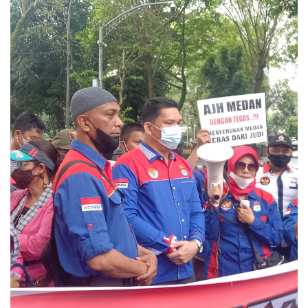
CONTACT
US
Upi
Themes
Tower
Level
99,
Jl.
Merdeka
17,
Jakarta,
12345
Telp:
123456789
PT
Upi
Themes
Tbk