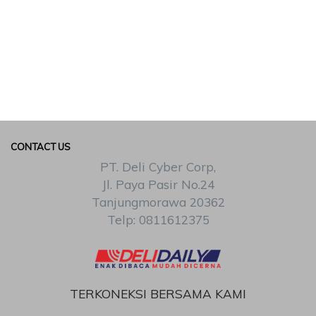
CONTACT US
PT. Deli Cyber Corp,
Jl. Paya Pasir No.24
Tanjungmorawa 20362
Telp: 0811612375
TERKONEKSI BERSAMA KAMI