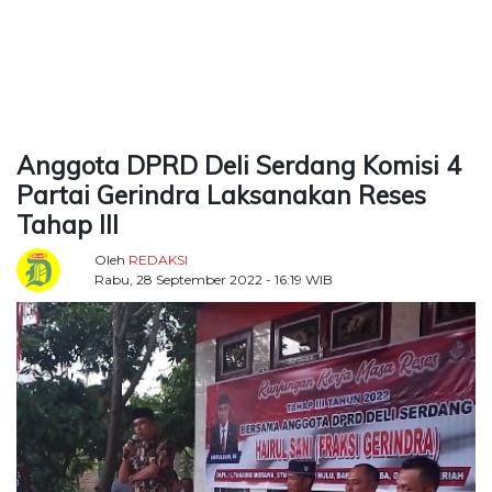
TERKONEKSI
BERSAMA
KAMI
Anggota DPRD Deli Serdang Komisi 4
Partai Gerindra Laksanakan Reses
Tahap III
Oleh
REDAKSI
Rabu, 28 September 2022 - 16:19 WIB
Copyright
©
2026
Delidaily
Allright
Reserved