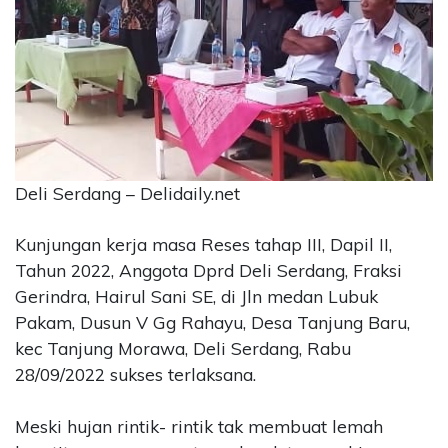
CONTACT
US
Upi
Themes
Tower
Level
99,
Jl.
Deli Serdang – Delidaily.net
Merdeka
17,
Kunjungan kerja masa Reses tahap III, Dapil II,
Jakarta,
Tahun 2022, Anggota Dprd Deli Serdang, Fraksi
12345
Gerindra, Hairul Sani SE, di Jln medan Lubuk
Telp:
Pakam, Dusun V Gg Rahayu, Desa Tanjung Baru,
123456789
PT
kec Tanjung Morawa, Deli Serdang, Rabu
Upi
28/09/2022 sukses terlaksana.
Themes
Tbk
Meski hujan rintik- rintik tak membuat lemah