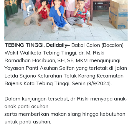
CONTACT
US
Upi
Themes
Tower
Level
TEBING TINGGI, Delidaily
– Bakal Calon (Bacalon)
99,
Wakil Walikota Tebing Tinggi, dr. M. Riski
Jl.
Ramadhan Hasibuan, SH, SE, MKM mengunjungi
Merdeka
Yayasan Panti Asuhan Selfan yang terletak di Jalan
17,
Letda Sujono Kelurahan Teluk Karang Kecamatan
Jakarta,
12345
Bajenis Kota Tebing Tinggi, Senin (9/9/2024).
Telp:
123456789
Dalam kunjungan tersebut, dr Riski menyapa anak-
PT
anak panti asuhan
Upi
serta memberikan makan siang hingga kebutuhan
Themes
Tbk
untuk panti asuhan.