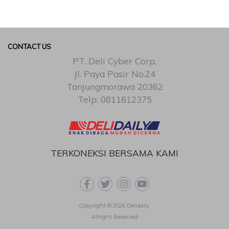
CONTACT US
PT. Deli Cyber Corp,
Jl. Paya Pasir No.24
Tanjungmorawa 20362
Telp: 0811612375
TERKONEKSI BERSAMA KAMI
Copyright © 2026 Delidaily
Allright Reserved