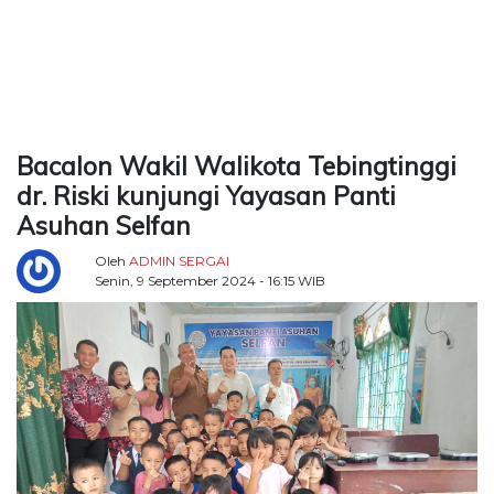
TERKONEKSI
BERSAMA
KAMI
Bacalon Wakil Walikota Tebingtinggi
dr. Riski kunjungi Yayasan Panti
Asuhan Selfan
Oleh
ADMIN SERGAI
Senin, 9 September 2024 - 16:15 WIB
Copyright
©
2026
Delidaily
Allright
Reserved