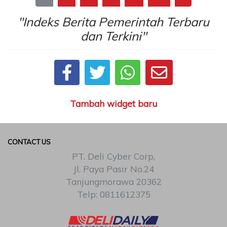
"Indeks Berita Pemerintah Terbaru
dan Terkini"
Tambah widget baru
CONTACT US
PT. Deli Cyber Corp,
Jl. Paya Pasir No.24
Tanjungmorawa 20362
Telp: 0811612375