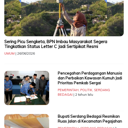
Sering Picu Sengketa, BPN Imbau Masyarakat Segera
Tingkatkan Status Letter C Jadi Sertipikat Resmi
UMUM
| 26/06/2026
Pencegahan Perdagangan Manusia
dan Perbaikan Kawasan Kumuh Jadi
Prioritas Pemkab Sergai
PEMERINTAH
,
POLITIK
,
SERDANG
BEDAGAI
| 2 tahun lalu
Bupati Serdang Bedagai Resmikan
Ruas Jalan di Kecamatan Pegajahan