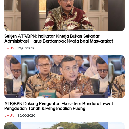
CONTACT
US
Upi
Themes
Tower
Sekjen ATR/BPN: Indikator Kinerja Bukan Sekadar
Administrasi, Harus Berdampak Nyata bagi Masyarakat
Level
99,
UMUM
| 29/07/2026
Jl.
Merdeka
17,
Jakarta,
12345
Telp:
123456789
PT
ATR/BPN Dukung Penguatan Ekosistem Bandara Lewat
Upi
Pengadaan Tanah & Pengendalian Ruang
Themes
UMUM
| 26/06/2026
Tbk