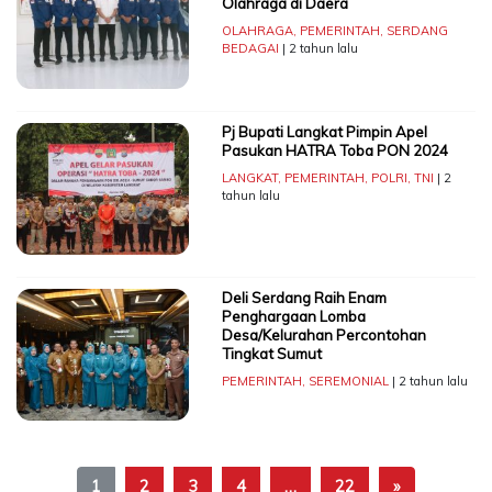
Olahraga di Daera
OLAHRAGA
,
PEMERINTAH
,
SERDANG
BEDAGAI
| 2 tahun lalu
Pj Bupati Langkat Pimpin Apel
Pasukan HATRA Toba PON 2024
LANGKAT
,
PEMERINTAH
,
POLRI
,
TNI
| 2
tahun lalu
Deli Serdang Raih Enam
Penghargaan Lomba
Desa/Kelurahan Percontohan
Tingkat Sumut
PEMERINTAH
,
SEREMONIAL
| 2 tahun lalu
1
2
3
4
…
22
»