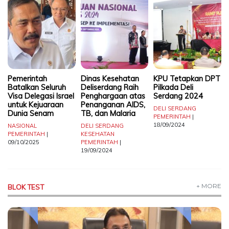
TERKONEKSI
BERSAMA
KAMI
Pemerintah
Dinas Kesehatan
KPU Tetapkan DPT
Batalkan Seluruh
Deliserdang Raih
Pilkada Deli
Visa Delegasi Israel
Penghargaan atas
Serdang 2024
untuk Kejuaraan
Penanganan AIDS,
DELI SERDANG
Dunia Senam
TB, dan Malaria
PEMERINTAH
|
18/09/2024
NASIONAL
DELI SERDANG
PEMERINTAH
|
KESEHATAN
09/10/2025
PEMERINTAH
|
19/09/2024
Copyright
©
+ MORE
2026
BLOK TEST
Delidaily
Allright
Reserved