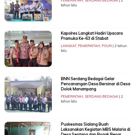
PEMERINTAH
,
SERDANG BEDAGAI
| 2
tahun lalu
Kapolres Langkat Hadiri Upacara
Pramuka Ke-63 di Stabat
LANGKAT
,
PEMERINTAH
,
POLRI
| 2 tahun
lalu
BNN Serdang Bedagai Gelar
Pencanangan Desa Bersinar di Desa
Dolok Manampang
PEMERINTAH
,
SERDANG BEDAGAI
| 2
tahun lalu
Puskesmas Sialang Buah
Laksanakan Kegiatan MBS Malaria di
Desa Sentang dan Bogak Besar