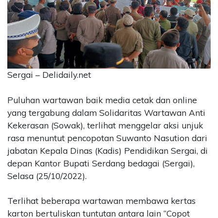
CONTACT
US
Upi
Themes
Tower
Level
Sergai – Delidaily.net
99,
Jl.
Puluhan wartawan baik media cetak dan online
Merdeka
yang tergabung dalam Solidaritas Wartawan Anti
17,
Jakarta,
Kekerasan (Sowak), terlihat menggelar aksi unjuk
12345
rasa menuntut pencopotan Suwanto Nasution dari
Telp:
jabatan Kepala Dinas (Kadis) Pendidikan Sergai, di
123456789
depan Kantor Bupati Serdang bedagai (Sergai),
PT
Selasa (25/10/2022).
Upi
Themes
Tbk
Terlihat beberapa wartawan membawa kertas
karton bertuliskan tuntutan antara lain “Copot