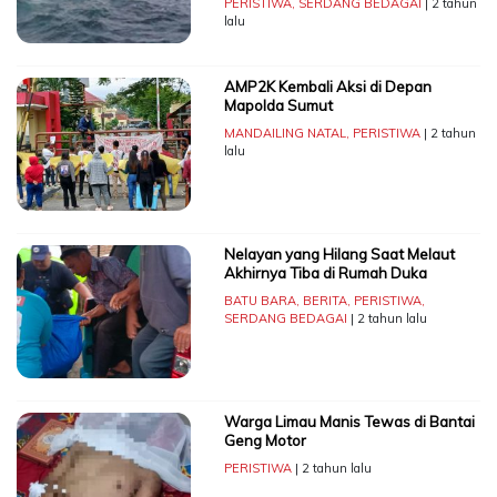
PERISTIWA
,
SERDANG BEDAGAI
| 2 tahun
lalu
AMP2K Kembali Aksi di Depan
Mapolda Sumut
MANDAILING NATAL
,
PERISTIWA
| 2 tahun
lalu
Nelayan yang Hilang Saat Melaut
Akhirnya Tiba di Rumah Duka
BATU BARA
,
BERITA
,
PERISTIWA
,
SERDANG BEDAGAI
| 2 tahun lalu
Warga Limau Manis Tewas di Bantai
Geng Motor
PERISTIWA
| 2 tahun lalu