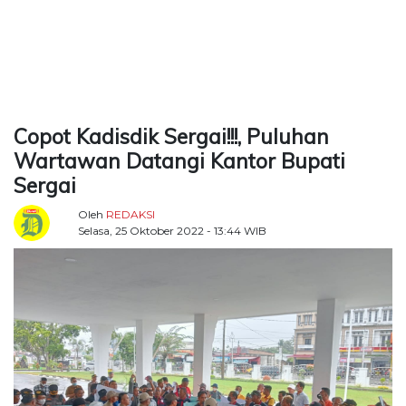
TERKONEKSI
BERSAMA
KAMI
Copot Kadisdik Sergai!!!, Puluhan
Wartawan Datangi Kantor Bupati
Sergai
Oleh
REDAKSI
Selasa, 25 Oktober 2022 - 13:44 WIB
Copyright
©
2026
Delidaily
Allright
Reserved