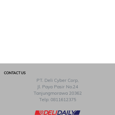
CONTACT US
PT. Deli Cyber Corp,
Jl. Paya Pasir No.24
Tanjungmorawa 20362
Telp: 0811612375