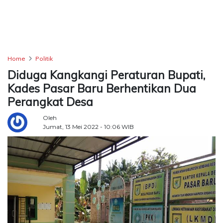
TERKONEKSI
BERSAMA
KAMI
Home
Politik
Diduga Kangkangi Peraturan Bupati,
Kades Pasar Baru Berhentikan Dua
Perangkat Desa
Oleh
Jumat, 13 Mei 2022 - 10:06 WIB
Copyright
©
2026
Delidaily
Allright
Reserved