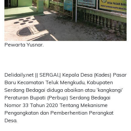
CONTACT
US
Upi
Themes
Tower
Level
Pewarta Yusnar.
99,
Jl.
Merdeka
17,
Delidaily.net || SERGAI,| Kepala Desa (Kades) Pasar
Jakarta,
12345
Baru Kecamatan Teluk Mengkudu, Kabupaten
Telp:
Serdang Bedagai diduga abaikan atau ‘kangkangi’
123456789
Peraturan Bupati (Perbup) Serdang Bedagai
PT
Nomor 33 Tahun 2020 Tentang Mekanisme
Upi
Pengangkatan dan Pemberhentian Perangkat
Themes
Tbk
Desa.