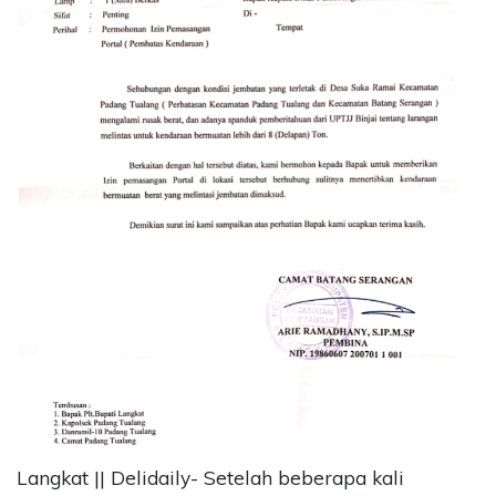
CONTACT
US
Upi
Themes
Tower
Level
99,
Jl.
Merdeka
17,
Jakarta,
12345
Telp:
123456789
PT
Upi
Themes
Tbk
Langkat || Delidaily- Setelah beberapa kali