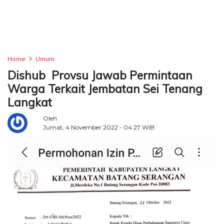
TERKONEKSI
BERSAMA
KAMI
Home
Umum
Dishub Provsu Jawab Permintaan
Warga Terkait Jembatan Sei Tenang
Langkat
Oleh
Jumat, 4 November 2022 - 04:27 WIB
Copyright
©
2026
Delidaily
Allright
Reserved