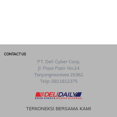
CONTACT US
PT. Deli Cyber Corp,
Jl. Paya Pasir No.24
Tanjungmorawa 20362
Telp: 0811612375
TERKONEKSI BERSAMA KAMI