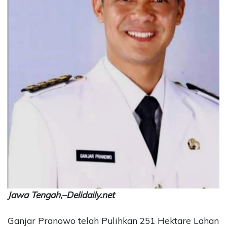
CONTACT
US
Upi
Themes
Tower
Level
99,
Jl.
Merdeka
17,
Jakarta,
12345
Telp:
123456789
PT
Upi
Jawa Tengah,–Delidaily.net
Themes
Tbk
Ganjar Pranowo telah Pulihkan 251 Hektare Lahan