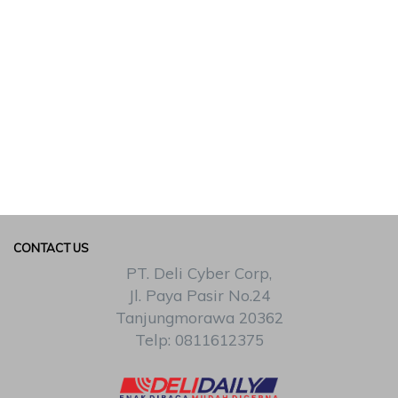
CONTACT US
PT. Deli Cyber Corp,
Jl. Paya Pasir No.24
Tanjungmorawa 20362
Telp: 0811612375