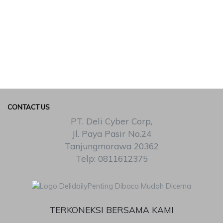
CONTACT US
PT. Deli Cyber Corp,
Jl. Paya Pasir No.24
Tanjungmorawa 20362
Telp: 0811612375
TERKONEKSI BERSAMA KAMI