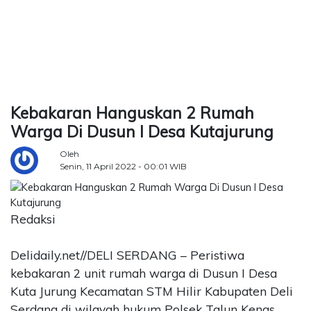
TERKONEKSI
BERSAMA
Kebakaran Hanguskan 2 Rumah
KAMI
Warga Di Dusun I Desa Kutajurung
Oleh
Senin, 11 April 2022 - 00:01 WIB
Redaksi
Delidaily.net//DELI SERDANG – Peristiwa
kebakaran 2 unit rumah warga di Dusun I Desa
Kuta Jurung Kecamatan STM Hilir Kabupaten Deli
Serdang di wilayah hukum Polsek Talun Kenas,
Copyright