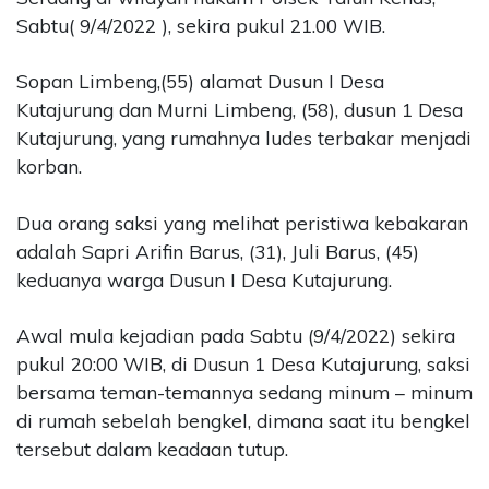
©
Sabtu( 9/4/2022 ), sekira pukul 21.00 WIB.
2026
Delidaily
Sopan Limbeng,(55) alamat Dusun I Desa
Allright
Kutajurung dan Murni Limbeng, (58), dusun 1 Desa
Reserved
Kutajurung, yang rumahnya ludes terbakar menjadi
korban.
CONTACT
US
Dua orang saksi yang melihat peristiwa kebakaran
Upi
Themes
adalah Sapri Arifin Barus, (31), Juli Barus, (45)
Tower
keduanya warga Dusun I Desa Kutajurung.
Level
99,
Awal mula kejadian pada Sabtu (9/4/2022) sekira
Jl.
pukul 20:00 WIB, di Dusun 1 Desa Kutajurung, saksi
Merdeka
17,
bersama teman-temannya sedang minum – minum
Jakarta,
di rumah sebelah bengkel, dimana saat itu bengkel
12345
tersebut dalam keadaan tutup.
Telp:
123456789