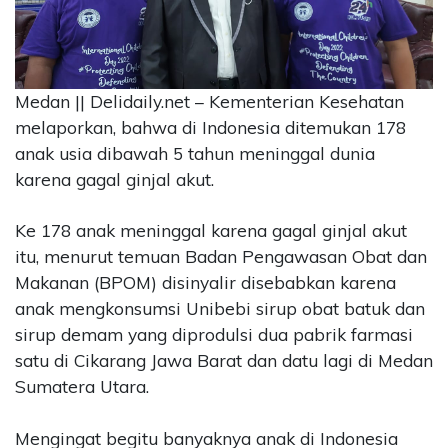
CONTACT
US
Upi
Medan || Delidaily.net – Kementerian Kesehatan
Themes
Tower
melaporkan, bahwa di Indonesia ditemukan 178
Level
anak usia dibawah 5 tahun meninggal dunia
99,
karena gagal ginjal akut.
Jl.
Merdeka
Ke 178 anak meninggal karena gagal ginjal akut
17,
itu, menurut temuan Badan Pengawasan Obat dan
Jakarta,
12345
Makanan (BPOM) disinyalir disebabkan karena
Telp:
anak mengkonsumsi Unibebi sirup obat batuk dan
123456789
sirup demam yang diprodulsi dua pabrik farmasi
PT
satu di Cikarang Jawa Barat dan datu lagi di Medan
Upi
Sumatera Utara.
Themes
Tbk
Mengingat begitu banyaknya anak di Indonesia