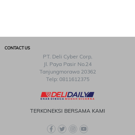
CONTACT US
PT. Deli Cyber Corp,
Jl. Paya Pasir No.24
Tanjungmorawa 20362
Telp: 0811612375
TERKONEKSI BERSAMA KAMI