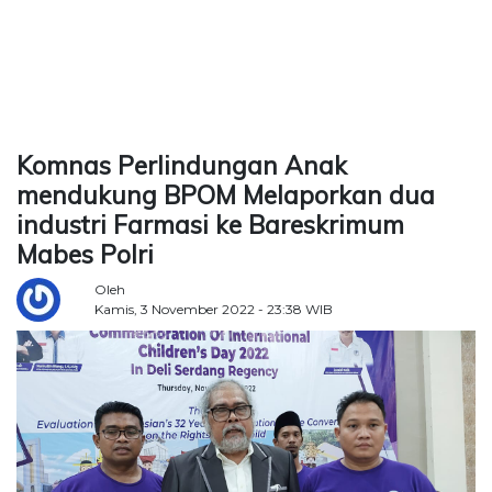
TERKONEKSI
BERSAMA
KAMI
Komnas Perlindungan Anak
mendukung BPOM Melaporkan dua
industri Farmasi ke Bareskrimum
Mabes Polri
Oleh
Kamis, 3 November 2022 - 23:38 WIB
Copyright
©
2026
Delidaily
Allright
Reserved