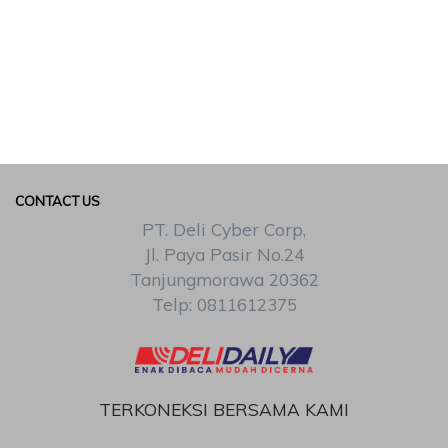
CONTACT US
PT. Deli Cyber Corp,
Jl. Paya Pasir No.24
Tanjungmorawa 20362
Telp: 0811612375
TERKONEKSI BERSAMA KAMI