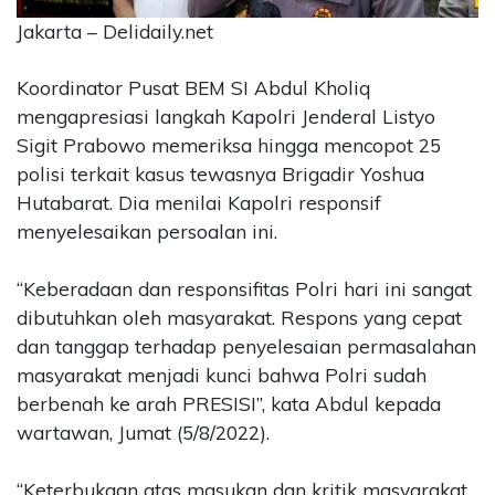
Jakarta – Delidaily.net
CONTACT
US
Koordinator Pusat BEM SI Abdul Kholiq
Upi
Themes
mengapresiasi langkah Kapolri Jenderal Listyo
Tower
Sigit Prabowo memeriksa hingga mencopot 25
Level
polisi terkait kasus tewasnya Brigadir Yoshua
99,
Hutabarat. Dia menilai Kapolri responsif
Jl.
menyelesaikan persoalan ini.
Merdeka
17,
Jakarta,
“Keberadaan dan responsifitas Polri hari ini sangat
12345
dibutuhkan oleh masyarakat. Respons yang cepat
Telp:
dan tanggap terhadap penyelesaian permasalahan
123456789
masyarakat menjadi kunci bahwa Polri sudah
PT
berbenah ke arah PRESISI”, kata Abdul kepada
Upi
Themes
wartawan, Jumat (5/8/2022).
Tbk
“Keterbukaan atas masukan dan kritik masyarakat