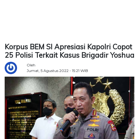
TERKONEKSI
BERSAMA
KAMI
Korpus BEM SI Apresiasi Kapolri Copot
25 Polisi Terkait Kasus Brigadir Yoshua
Oleh
Jumat, 5 Agustus 2022 - 15:21 WIB
Copyright
©
2026
Delidaily
Allright
Reserved