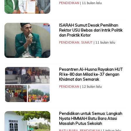
PENDIDIKAN
| 11 bulan lalu
ISARAH Sumut Desak Pemilihan
Rektor USU Bebas dari Intrik Politik
dan Praktik Kotor
PENDIDIKAN
,
SUMUT
| 11 bulan lalu
Pesantren Al-Husna Rayakan HUT
RI ke-80 dan Milad ke-37 dengan
Khidmat dan Semarak
PENDIDIKAN
| 12 bulan lalu
Pendidikan untuk Semua: Langkah
Nyata HIMMAH Batu Bara Atasi
Masalah Putus Sekolah
BATU BARA
,
PENDIDIKAN
| 1 tahun lalu