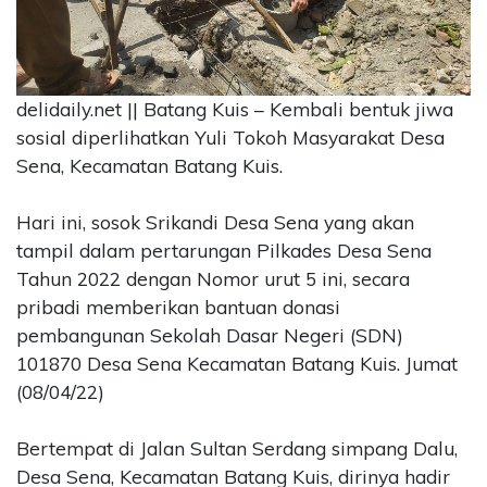
CONTACT
US
Upi
delidaily.net || Batang Kuis – Kembali bentuk jiwa
Themes
Tower
sosial diperlihatkan Yuli Tokoh Masyarakat Desa
Level
Sena, Kecamatan Batang Kuis.
99,
Jl.
Hari ini, sosok Srikandi Desa Sena yang akan
Merdeka
tampil dalam pertarungan Pilkades Desa Sena
17,
Tahun 2022 dengan Nomor urut 5 ini, secara
Jakarta,
12345
pribadi memberikan bantuan donasi
Telp:
pembangunan Sekolah Dasar Negeri (SDN)
123456789
101870 Desa Sena Kecamatan Batang Kuis. Jumat
PT
(08/04/22)
Upi
Themes
Tbk
Bertempat di Jalan Sultan Serdang simpang Dalu,
Desa Sena, Kecamatan Batang Kuis, dirinya hadir