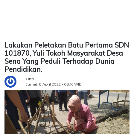
TERKONEKSI
BERSAMA
KAMI
Lakukan Peletakan Batu Pertama SDN
101870, Yuli Tokoh Masyarakat Desa
Sena Yang Peduli Terhadap Dunia
Pendidikan.
Oleh
Jumat, 8 April 2022 - 08:16 WIB
Copyright
©
2026
Delidaily
Allright
Reserved