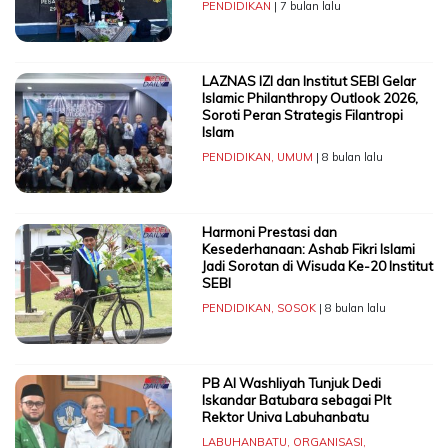
PENDIDIKAN
| 7 bulan lalu
LAZNAS IZI dan Institut SEBI Gelar
Islamic Philanthropy Outlook 2026,
Soroti Peran Strategis Filantropi
Islam
PENDIDIKAN
,
UMUM
| 8 bulan lalu
Harmoni Prestasi dan
Kesederhanaan: Ashab Fikri Islami
Jadi Sorotan di Wisuda Ke-20 Institut
SEBI
PENDIDIKAN
,
SOSOK
| 8 bulan lalu
PB Al Washliyah Tunjuk Dedi
Iskandar Batubara sebagai Plt
Rektor Univa Labuhanbatu
LABUHANBATU
,
ORGANISASI
,