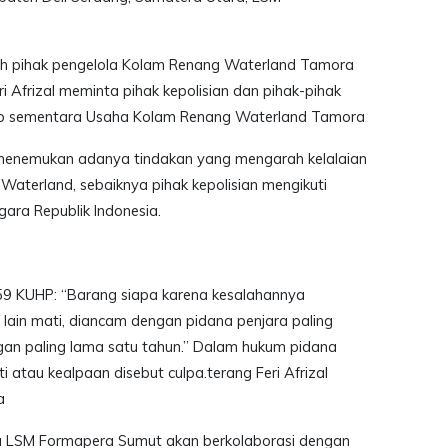
leh pihak pengelola Kolam Renang Waterland Tamora
frizal meminta pihak kepolisian dan pihak-pihak
tup sementara Usaha Kolam Renang Waterland Tamora
an menemukan adanya tindakan yang mengarah kelalaian
Waterland, sebaiknya pihak kepolisian mengikuti
ara Republik Indonesia.
 359 KUHP: “Barang siapa karena kesalahannya
ain mati, diancam dengan pidana penjara paling
gan paling lama satu tahun.” Dalam hukum pidana
ti atau kealpaan disebut culpa.terang Feri Afrizal
a
etua LSM Formapera Sumut akan berkolaborasi dengan