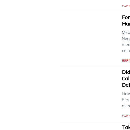
FOR
For
Har
Med
Neg
mem
cal
BERI
Did
Ca
Del
Deli
Per
oleh
FOR
Tak