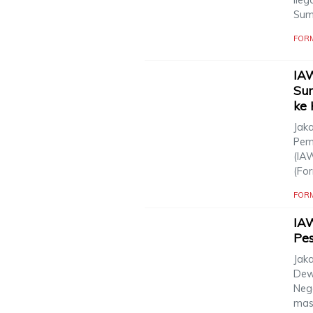
Sum
FOR
IA
Sum
ke
Jaka
Pem
(IA
(Fo
FOR
IA
Pes
Jaka
Dew
Neg
mas