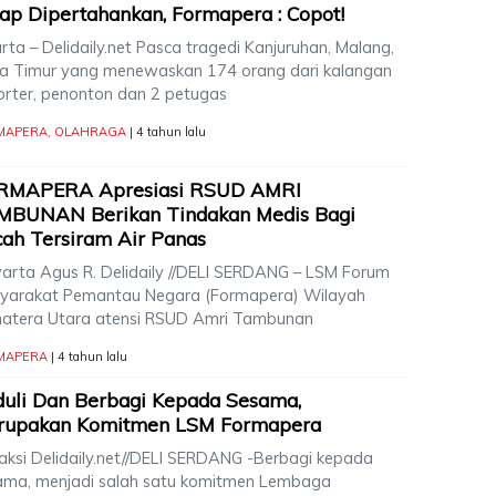
ap Dipertahankan, Formapera : Copot!
rta – Delidaily.net Pasca tragedi Kanjuruhan, Malang,
a Timur yang menewaskan 174 orang dari kalangan
orter, penonton dan 2 petugas
MAPERA
,
OLAHRAGA
| 4 tahun lalu
RMAPERA Apresiasi RSUD AMRI
MBUNAN Berikan Tindakan Medis Bagi
ah Tersiram Air Panas
arta Agus R. Delidaily //DELI SERDANG – LSM Forum
yarakat Pemantau Negara (Formapera) Wilayah
atera Utara atensi RSUD Amri Tambunan
MAPERA
| 4 tahun lalu
uli Dan Berbagi Kepada Sesama,
rupakan Komitmen LSM Formapera
aksi Delidaily.net//DELI SERDANG -Berbagi kepada
ama, menjadi salah satu komitmen Lembaga