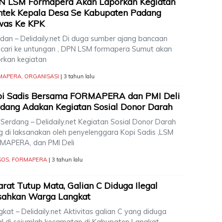
N LSM Formapera Akan Laporkan Kegiatan
mtek Kepala Desa Se Kabupaten Padang
was Ke KPK
an – Delidaily.net Di duga sumber ajang bancaan
cari ke untungan , DPN LSM formapera Sumut akan
orkan kegiatan
MAPERA
,
ORGANISASI
| 3 tahun lalu
pi Sadis Bersama FORMAPERA dan PMI Deli
dang Adakan Kegiatan Sosial Donor Darah
 Serdang – Delidaily.net Kegiatan Sosial Donor Darah
g di laksanakan oleh penyelenggara Kopi Sadis ,LSM
MAPERA, dan PMI Deli
SOS
,
FORMAPERA
| 3 tahun lalu
rat Tutup Mata, Galian C Diduga Ilegal
sahkan Warga Langkat
kat – Delidaily.net Aktivitas galian C yang diduga
gal di sejumlah kecamatan di Kabupaten Langkat,