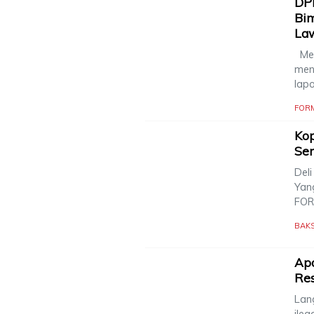
DP
Bi
La
Med
men
lap
FOR
Ko
Ser
Deli
Yan
FOR
BAK
Apa
Re
Lang
ile