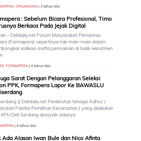
MAPERA
,
ORGANISASI
| 3 tahun lalu
mapera : Sebelum Bicara Profesional, Timo
usnya Berkaca Pada Jejak Digital
an – Delidaily.net Forum Masyarakat Pemantau
ara (Formapera) sepertinya tak main-main dalam
bongkar indikasi mafia permainan di balik rekrutmen
on
TA
,
FORMAPERA
| 4 tahun lalu
uga Sarat Dengan Pelanggaran Seleksi
lon PPK, Formapera Lapor Ke BAWASLU
iserdang
serdang || Delidaily.net Perekrutan tenaga Adhoc (
ekrutan Panitia Pemilihan Kecamatan ) yang dilakukan
 KPU Deli Serdang disinyalir adanya
MAPERA
| 4 tahun lalu
 Ada Alasan Iwan Bule dan Nico Afinta