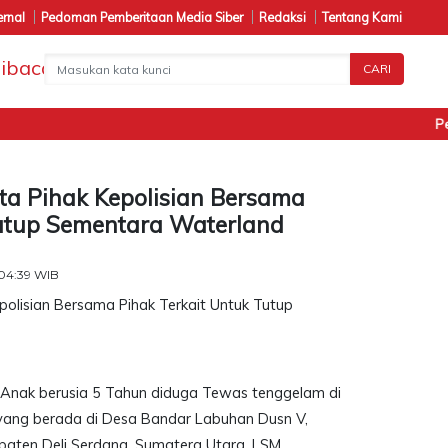
ernal
Pedoman Pemberitaan Media Siber
Redaksi
Tentang Kami
CARI
Penan
 Pihak Kepolisian Bersama
Tutup Sementara Waterland
 04:39 WIB
Anak berusia 5 Tahun diduga Tewas tenggelam di
ang berada di Desa Bandar Labuhan Dusn V,
aten Deli Serdang, Sumatera Utara, LSM