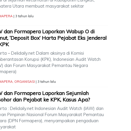
atera Utara membuat masyarakat sekitar
MAPERA
| 3 tahun lalu
W dan Formapera Laporkan Wabup O di
ut, ‘Deposit Box’ Harta Pejabat Eks Jenderal
 KPK
rta – Delidaily.net Dalam aksinya di Komisi
berantasan Korupsi (KPK), Indonesian Audit Watch
W) dan Forum Masyarakat Pemantau Negara
rmapera)
MAPERA
,
ORGANISASI
| 3 tahun lalu
W dan Formapera Laporkan Sejumlah
ohor dan Pejabat ke KPK, Kasus Apa?
rta : Delidaily.net Indonesian Audit Watch (IAW) dan
an Pimpinan Nasional Forum Masyarakat Pemantau
ara (DPN Formapera), menyampaikan pengaduan
yarakat