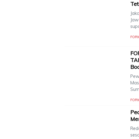
Tet
Jaka
Jaw
sup
FOR
FO
TA
Boc
Pew
Mas
Sum
FOR
Ped
Me
Red
ses