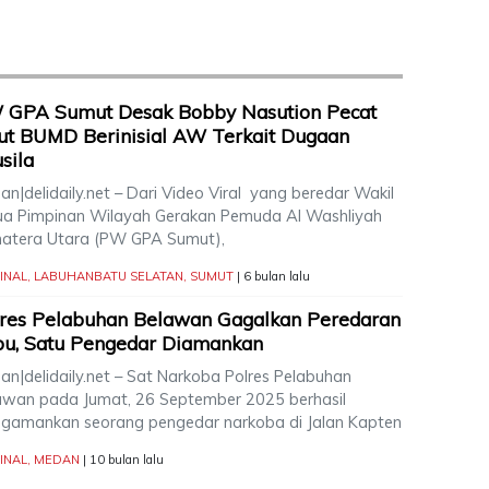
 GPA Sumut Desak Bobby Nasution Pecat
ut BUMD Berinisial AW Terkait Dugaan
sila
n|delidaily.net – Dari Video Viral yang beredar Wakil
ua Pimpinan Wilayah Gerakan Pemuda Al Washliyah
atera Utara (PW GPA Sumut),
INAL
,
LABUHANBATU SELATAN
,
SUMUT
| 6 bulan lalu
res Pelabuhan Belawan Gagalkan Peredaran
bu, Satu Pengedar Diamankan
an|delidaily.net – Sat Narkoba Polres Pelabuhan
awan pada Jumat, 26 September 2025 berhasil
gamankan seorang pengedar narkoba di Jalan Kapten
INAL
,
MEDAN
| 10 bulan lalu