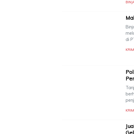
BINJ
Ma
Binj
mel
di P
KRIM
Pol
Pe
Tanj
ber
pen
KRIM
Jua
Gel