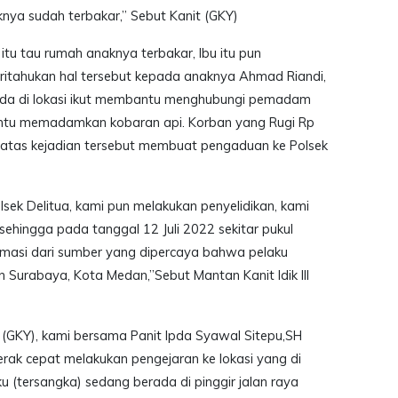
knya sudah terbakar,” Sebut Kanit (GKY)
 itu tau rumah anaknya terbakar, Ibu itu pun
tahukan hal tersebut kepada anaknya Ahmad Riandi,
ada di lokasi ikut membantu menghubungi pemadam
antu memadamkan kobaran api. Korban yang Rugi Rp
 atas kejadian tersebut membuat pengaduan ke Polsek
sek Delitua, kami pun melakukan penyelidikan, kami
sehingga pada tanggal 12 Juli 2022 sekitar pukul
masi dari sumber yang dipercaya bahwa pelaku
 Surabaya, Kota Medan,”Sebut Mantan Kanit Idik III
g (GKY), kami bersama Panit Ipda Syawal Sitepu,SH
rak cepat melakukan pengejaran ke lokasi yang di
u (tersangka) sedang berada di pinggir jalan raya