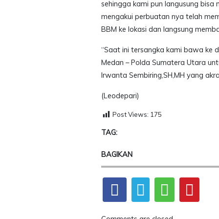
sehingga kami pun langusung bisa 
mengakui perbuatan nya telah mem
BBM ke lokasi dan langsung memba
“Saat ini tersangka kami bawa ke da
Medan – Polda Sumatera Utara untuk
Irwanta Sembiring,SH,MH yang akra
(Leodepari)
Post Views:
175
TAG:
BAGIKAN
Comments are closed.