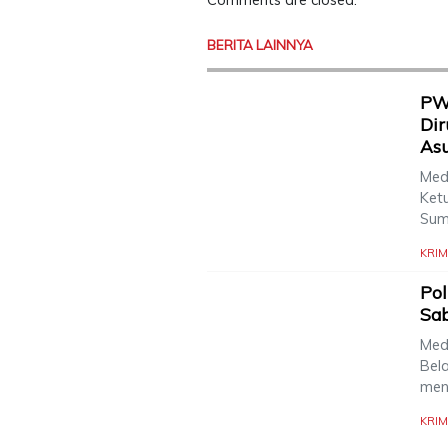
BERITA LAINNYA
PW
Dir
Asu
Meda
Ket
Sum
KRIM
Pol
Sa
Med
Bel
men
KRIM