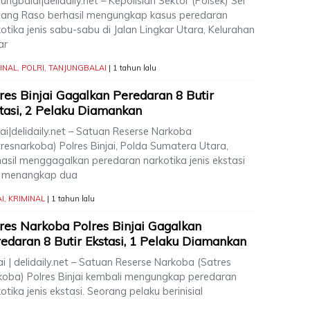
ungbalai|delidaily.net – Kepolisian Sektor (Polsek) Sei
lang Raso berhasil mengungkap kasus peredaran
otika jenis sabu-sabu di Jalan Lingkar Utara, Kelurahan
ar
INAL
,
POLRI
,
TANJUNGBALAI
| 1 tahun lalu
res Binjai Gagalkan Peredaran 8 Butir
tasi, 2 Pelaku Diamankan
ai|delidaily.net – Satuan Reserse Narkoba
resnarkoba) Polres Binjai, Polda Sumatera Utara,
hasil menggagalkan peredaran narkotika jenis ekstasi
 menangkap dua
AI
,
KRIMINAL
| 1 tahun lalu
res Narkoba Polres Binjai Gagalkan
edaran 8 Butir Ekstasi, 1 Pelaku Diamankan
ai | delidaily.net – Satuan Reserse Narkoba (Satres
koba) Polres Binjai kembali mengungkap peredaran
otika jenis ekstasi. Seorang pelaku berinisial