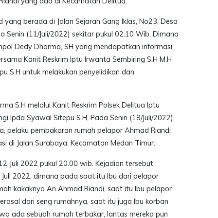
andi yang ada di Kecamatan Delitua.
ang berada di Jalan Sejarah Gang Iklas, No23, Desa
a Senin (11/Juli/2022) sekitar pukul 02.10 Wib. Dimana
Kompol Dedy Dharma, SH yang mendapatkan informasi
bersama Kanit Reskrim Iptu Irwanta Sembiring S.H M.H
pu S.H untuk melakukan penyelidikan dan
a S.H melalui Kanit Reskrim Polsek Delitua Iptu
gi Ipda Syawal Sitepu S.H, Pada Senin (18/Juli/2022)
a, pelaku pembakaran rumah pelapor Ahmad Riandi
si di Jalan Surabaya, Kecamatan Medan Timur.
2 Juli 2022 pukul 20.00 wib. Kejadian tersebut
 Juli 2022, dimana pada saat itu Ibu dari pelapor
mah kakaknya An Ahmad Riandi, saat itu Ibu pelapor
asal dari seng rumahnya, saat itu juga Ibu korban
wa ada sebuah rumah terbakar, lantas mereka pun