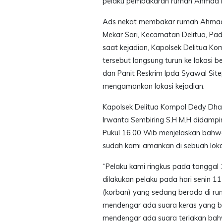
pelaku pembakaran rumah Ahmad Ri
Ads nekat membakar rumah Ahmad y
Mekar Sari, Kecamatan Delitua, Pad
saat kejadian, Kapolsek Delitua 
tersebut langsung turun ke lokasi 
dan Panit Reskrim Ipda Syawal Site
mengamankan lokasi kejadian.
Kapolsek Delitua Kompol Dedy Dharm
Irwanta Sembiring S.H M.H didampin
Pukul 16.00 Wib menjelaskan bahw
sudah kami amankan di sebuah loka
“Pelaku kami ringkus pada tanggal 1
dilakukan pelaku pada hari senin 11
(korban) yang sedang berada di ru
mendengar ada suara keras yang ber
mendengar ada suara teriakan bah