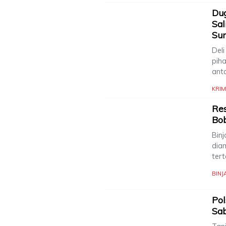
Dug
Sal
Su
Deli
piha
ant
KRIM
Res
Bob
Binj
diam
ter
BINJ
Pol
Sab