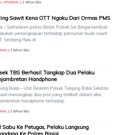
AI
,
KRIMINAL
| 1 tahun lalu
ling Sawit Kena OTT Ngaku Dari Ormas PMS
ai – Satreskrim polres Binjai, Polsek Sei Bingai kembali
akukan penangkapan terhadap pencurian buah sawit
T. Serdang Hulu di
INAL
| 1 tahun lalu
sek TBS Berhasil Tangkap Dua Pelaku
njambretan Handphone
ung Balai – Unit Reskrim Polsek Tanjung Balai Selatan
hasil menangkap dua pria yang terlibat dalam aksi
jambretan handphone terhadap
INAL
| 1 tahun lalu
l Sabu Ke Petugas, Pelaku Langsung
andang Ke Polres Binjai