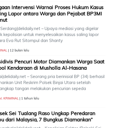
aan Intervensi Warnai Proses Hukum Kasus
ing Lapor antara Warga dan Pejabat BP3MI
mut
 Serdang|delidaily.net – Upaya mediasi yang digelar
k kepolisian untuk menyelesaikan kasus saling lapor
ara Eva Rut Sitompul dan Shanty
INAL
| 12 bulan lalu
idivis Pencuri Motor Diamankan Warga Saat
ol Kendaraan di Musholla Al-Hasana
ai|delidaily.net – Seorang pria berinisial BP (34) berhasil
ankan Unit Reskrim Polsek Binjai Utara setelah
tangkap tangan melakukan pencurian sepeda
AI
,
KRIMINAL
| 1 tahun lalu
sek Sei Tualang Raso Ungkap Peredaran
u dari Malaysia, 7 Bungkus Diamankan”