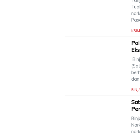
Tanj
Tua
nark
Pas
KRIM
Pol
Eks
Binj
(Sat
ber
dan
BINJ
Sat
Per
Binj
Nar
nark