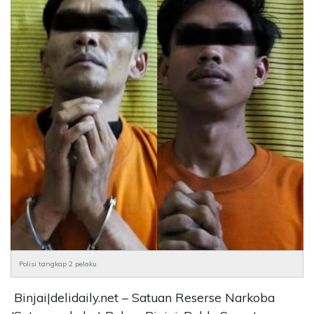
CONTACT
US
Upi
Themes
Tower
Level
99,
Jl.
Merdeka
17,
Jakarta,
12345
Telp:
123456789
PT
Upi
Polisi tangkap 2 pelaku
Themes
Tbk
Binjai|delidaily.net – Satuan Reserse Narkoba