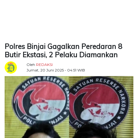
TERKONEKSI
BERSAMA
KAMI
Polres Binjai Gagalkan Peredaran 8
Butir Ekstasi, 2 Pelaku Diamankan
Oleh
REDAKSI
Jumat, 20 Juni 2025 - 04:51 WIB
Copyright
©
2026
Delidaily
Allright
Reserved