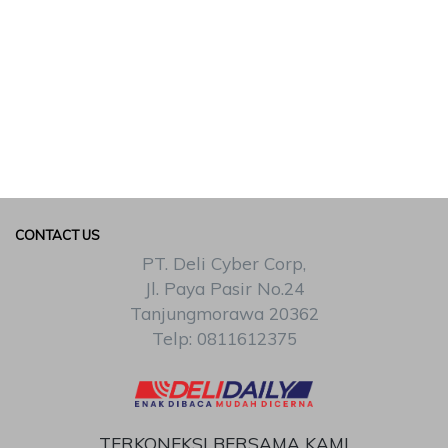
CONTACT US
PT. Deli Cyber Corp,
Jl. Paya Pasir No.24
Tanjungmorawa 20362
Telp: 0811612375
TERKONEKSI BERSAMA KAMI