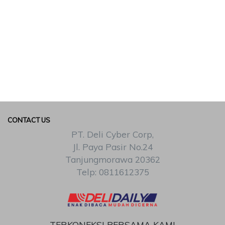
CONTACT US
PT. Deli Cyber Corp,
Jl. Paya Pasir No.24
Tanjungmorawa 20362
Telp: 0811612375
TERKONEKSI BERSAMA KAMI