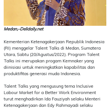
CONTACT
US
Upi
Themes
Medan,–Delidaily.net
Tower
Level
99,
Kementerian Ketenagakerjaan Republik Indonesia
Jl.
(RI) menggelar Talent Talks di Medan, Sumatera
Merdeka
Utara, Sabtu (20/Agustus/2022). Program Talent
17,
Talks ini merupakan progam Kemnaker yang
Jakarta,
diinisiasi untuk meningkatkan kapabilitas dan
12345
produktifitas generasi muda Indonesia.
Telp:
123456789
PT
Talent Talks yang mengusung tema Inclusive
Upi
Labour Market for a Better Work Environment
Themes
turut menghadirkan Ida Fauziyah selaku Menteri
Tbk
Ketenagakerjaan dan Edy Rahmayadi selaku