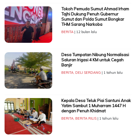
Tokoh Pemuda Sumut Ahmad Irham
Tajhi Dukung Penuh Gubernur
Sumut dan Polda Sumut Bongkar
THM Sarang Narkoba
BERITA
| 12 bulan lalu
Desa Tumpatan Nibung Normalisasi
Saluran Irigasi 4 KM untuk Cegah
Banjir
BERITA
,
DELI SERDANG
| 1 tahun lalu
Kepala Desa Teluk Piai Santuni Anak
Yatim Sambut 1 Muharram 1447 H
dengan Penuh Khidmat
BERITA
,
BERITA RILIS
| 1 tahun lalu