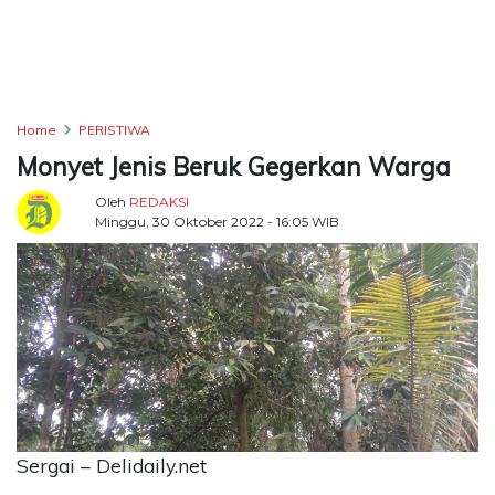
TERKONEKSI
BERSAMA
KAMI
Home
PERISTIWA
Monyet Jenis Beruk Gegerkan Warga
Oleh
REDAKSI
Minggu, 30 Oktober 2022 - 16:05 WIB
Copyright
©
2026
Delidaily
Allright
Sergai – Delidaily.net
Reserved