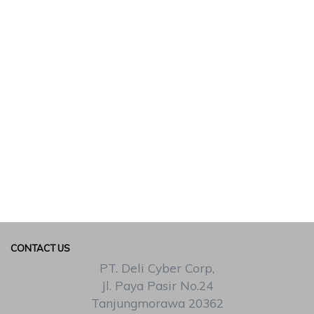
CONTACT US
PT. Deli Cyber Corp,
Jl. Paya Pasir No.24
Tanjungmorawa 20362