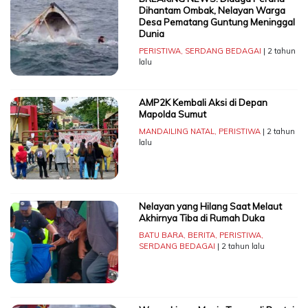
Dihantam Ombak, Nelayan Warga
Desa Pematang Guntung Meninggal
Dunia
PERISTIWA
,
SERDANG BEDAGAI
| 2 tahun
lalu
AMP2K Kembali Aksi di Depan
Mapolda Sumut
MANDAILING NATAL
,
PERISTIWA
| 2 tahun
lalu
Nelayan yang Hilang Saat Melaut
Akhirnya Tiba di Rumah Duka
BATU BARA
,
BERITA
,
PERISTIWA
,
SERDANG BEDAGAI
| 2 tahun lalu