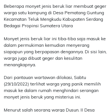
Beberapa monyet jenis beruk liar membuat geger
CONTACT
warga satu kampung di Desa Pematang Guntung
US
Kecamatan Teluk Mengkudu Kabupaten Serdang
Upi
Bedagai Propinsi Sumatera Utara
Themes
Tower
Level
Monyet jenis beruk liar ini tiba-tiba saja masuk ke
99,
dalam permukiman kemudian menyerang
Jl.
siapapun yang berpapasan dengannya. Di sisi lain,
Merdeka
warga juga dibuat geger dan kesulitan
17,
Jakarta,
menangkapnya.
12345
Telp:
Dari pantauan wartawan dilokasi, Sabtu
123456789
(29/10/2022) terlihat warga yang panik memilih
PT
masuk ke dalam rumah menghindari serangan
Upi
monyet jenis beruk yang misterius ini.
Themes
Tbk
Menurut salah seorang warga Dusun. II Desa