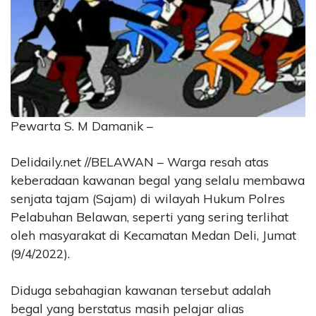
CONTACT
US
Upi
Themes
Tower
Level
99,
Pewarta S. M Damanik –
Jl.
Merdeka
Delidaily.net //BELAWAN – Warga resah atas
17,
keberadaan kawanan begal yang selalu membawa
Jakarta,
12345
senjata tajam (Sajam) di wilayah Hukum Polres
Telp:
Pelabuhan Belawan, seperti yang sering terlihat
123456789
oleh masyarakat di Kecamatan Medan Deli, Jumat
PT
(9/4/2022).
Upi
Themes
Tbk
Diduga sebahagian kawanan tersebut adalah
begal yang berstatus masih pelajar alias