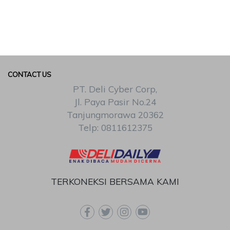
CONTACT US
PT. Deli Cyber Corp,
Jl. Paya Pasir No.24
Tanjungmorawa 20362
Telp: 0811612375
TERKONEKSI BERSAMA KAMI