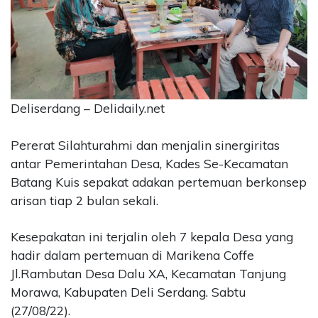
CONTACT
US
Upi
Themes
Tower
Level
Deliserdang – Delidaily.net
99,
Jl.
Pererat Silahturahmi dan menjalin sinergiritas
Merdeka
antar Pemerintahan Desa, Kades Se-Kecamatan
17,
Batang Kuis sepakat adakan pertemuan berkonsep
Jakarta,
12345
arisan tiap 2 bulan sekali.
Telp:
123456789
Kesepakatan ini terjalin oleh 7 kepala Desa yang
PT
hadir dalam pertemuan di Marikena Coffe
Upi
Jl.Rambutan Desa Dalu XA, Kecamatan Tanjung
Themes
Tbk
Morawa, Kabupaten Deli Serdang. Sabtu
(27/08/22).