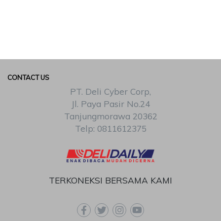
CONTACT US
PT. Deli Cyber Corp,
Jl. Paya Pasir No.24
Tanjungmorawa 20362
Telp: 0811612375
TERKONEKSI BERSAMA KAMI