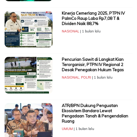
Kinerja Cemerlang 2025, PTPN IV
PalmCo Raup Laba Rp7,08 T &
Dividen Naik 88,7%
NASIONAL
| 1 bulan lalu
Pencurian Sawit di Langkat Kian
Terorganisir, PTPN IV Regional 2
Desak Penegakan Hukum Tegas
NASIONAL
,
POLRI
| 1 bulan lalu
ATR/BPN Dukung Penguatan
Ekosistem Bandara Lewat
Pengadaan Tanah & Pengendalian
Ruang
UMUM
| 1 bulan lalu