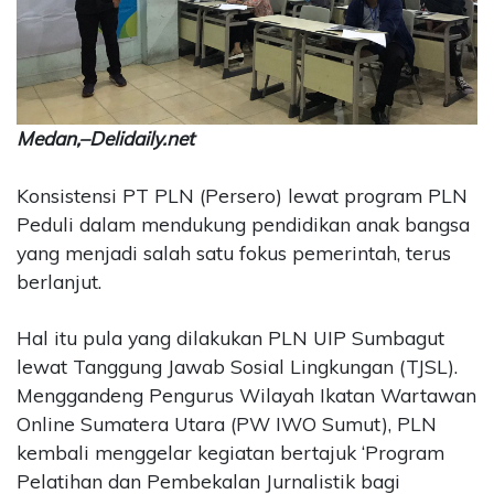
CONTACT
US
Upi
Themes
Tower
Medan,–Delidaily.net
Level
99,
Konsistensi PT PLN (Persero) lewat program PLN
Jl.
Peduli dalam mendukung pendidikan anak bangsa
Merdeka
yang menjadi salah satu fokus pemerintah, terus
17,
berlanjut.
Jakarta,
12345
Telp:
Hal itu pula yang dilakukan PLN UIP Sumbagut
123456789
lewat Tanggung Jawab Sosial Lingkungan (TJSL).
PT
Menggandeng Pengurus Wilayah Ikatan Wartawan
Upi
Online Sumatera Utara (PW IWO Sumut), PLN
Themes
kembali menggelar kegiatan bertajuk ‘Program
Tbk
Pelatihan dan Pembekalan Jurnalistik bagi