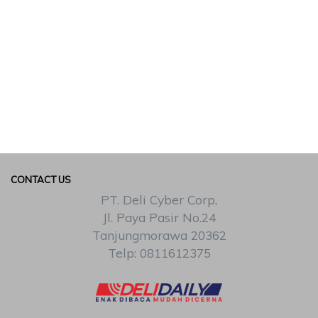
CONTACT US
PT. Deli Cyber Corp,
Jl. Paya Pasir No.24
Tanjungmorawa 20362
Telp: 0811612375