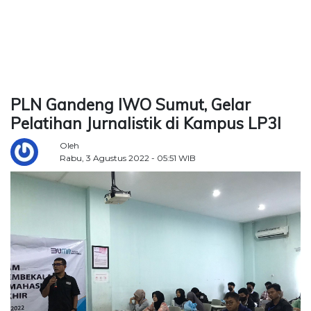
TERKONEKSI
BERSAMA
KAMI
PLN Gandeng IWO Sumut, Gelar
Pelatihan Jurnalistik di Kampus LP3I
Oleh
Rabu, 3 Agustus 2022 - 05:51 WIB
Copyright
©
2026
Delidaily
Allright
Reserved