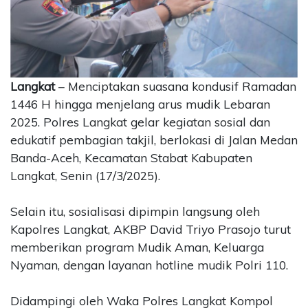
CONTACT
US
Upi
Themes
Tower
Langkat
– Menciptakan suasana kondusif Ramadan
Level
1446 H hingga menjelang arus mudik Lebaran
99,
2025. Polres Langkat gelar kegiatan sosial dan
Jl.
edukatif pembagian takjil, berlokasi di Jalan Medan
Merdeka
Banda-Aceh, Kecamatan Stabat Kabupaten
17,
Langkat, Senin (17/3/2025).
Jakarta,
12345
Telp:
Selain itu, sosialisasi dipimpin langsung oleh
123456789
Kapolres Langkat, AKBP David Triyo Prasojo turut
PT
memberikan program Mudik Aman, Keluarga
Upi
Nyaman, dengan layanan hotline mudik Polri 110.
Themes
Tbk
Didampingi oleh Waka Polres Langkat Kompol