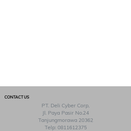
CONTACT US
PT. Deli Cyber Corp,
Jl. Paya Pasir No.24
Tanjungmorawa 20362
Telp: 0811612375