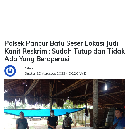
TERKONEKSI
BERSAMA
KAMI
Polsek Pancur Batu Seser Lokasi Judi,
Kanit Reskrim : Sudah Tutup dan Tidak
Ada Yang Beroperasi
Oleh
Sabtu, 20 Agustus 2022 - 06:20 WIB
Copyright
©
2026
Delidaily
Allright
Reserved