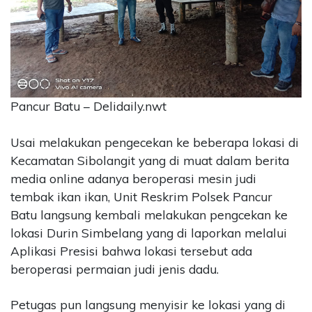
CONTACT
US
Upi
Themes
Tower
Level
Pancur Batu – Delidaily.nwt
99,
Jl.
Usai melakukan pengecekan ke beberapa lokasi di
Merdeka
Kecamatan Sibolangit yang di muat dalam berita
17,
media online adanya beroperasi mesin judi
Jakarta,
12345
tembak ikan ikan, Unit Reskrim Polsek Pancur
Telp:
Batu langsung kembali melakukan pengcekan ke
123456789
lokasi Durin Simbelang yang di laporkan melalui
PT
Aplikasi Presisi bahwa lokasi tersebut ada
Upi
beroperasi permaian judi jenis dadu.
Themes
Tbk
Petugas pun langsung menyisir ke lokasi yang di