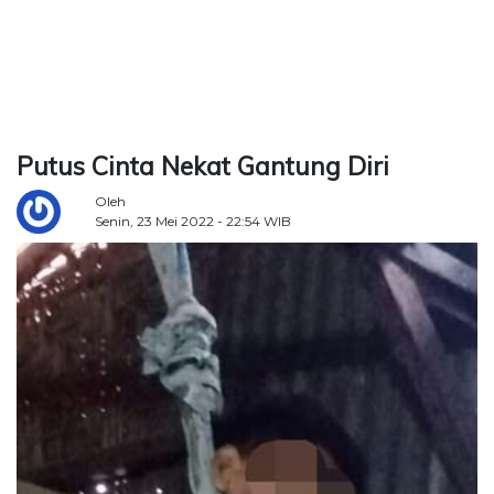
TERKONEKSI
BERSAMA
KAMI
Putus Cinta Nekat Gantung Diri
Oleh
Senin, 23 Mei 2022 - 22:54 WIB
Copyright
©
2026
Delidaily
Allright
Reserved