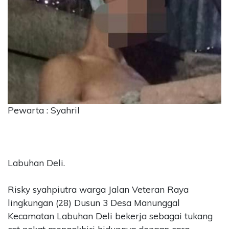
CONTACT
US
Upi
Themes
Tower
Level
99,
Jl.
Merdeka
Pewarta : Syahril
17,
Jakarta,
12345
Telp:
Labuhan Deli.
123456789
PT
Upi
Risky syahpiutra warga Jalan Veteran Raya
Themes
lingkungan (28) Dusun 3 Desa Manunggal
Tbk
Kecamatan Labuhan Deli bekerja sebagai tukang