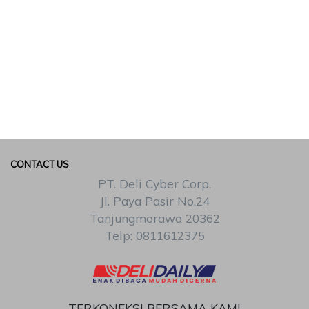
CONTACT US
PT. Deli Cyber Corp,
Jl. Paya Pasir No.24
Tanjungmorawa 20362
Telp: 0811612375
TERKONEKSI BERSAMA KAMI