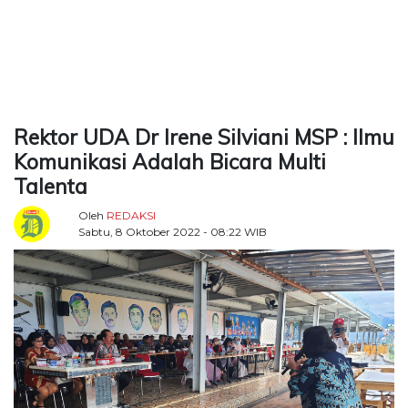
TERKONEKSI
BERSAMA
KAMI
Rektor UDA Dr Irene Silviani MSP : Ilmu
Komunikasi Adalah Bicara Multi
Talenta
Oleh
REDAKSI
Sabtu, 8 Oktober 2022 - 08:22 WIB
Copyright
©
2026
Delidaily
Allright
Reserved