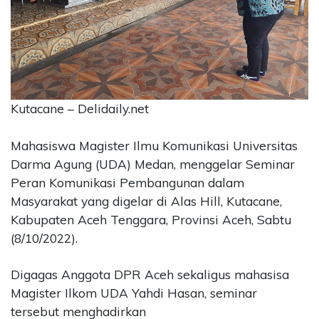
CONTACT
US
Upi
Themes
Tower
Level
Kutacane – Delidaily.net
99,
Jl.
Mahasiswa Magister Ilmu Komunikasi Universitas
Merdeka
Darma Agung (UDA) Medan, menggelar Seminar
17,
Peran Komunikasi Pembangunan dalam
Jakarta,
12345
Masyarakat yang digelar di Alas Hill, Kutacane,
Telp:
Kabupaten Aceh Tenggara, Provinsi Aceh, Sabtu
123456789
(8/10/2022).
PT
Upi
Digagas Anggota DPR Aceh sekaligus mahasisa
Themes
Tbk
Magister Ilkom UDA Yahdi Hasan, seminar
tersebut menghadirkan