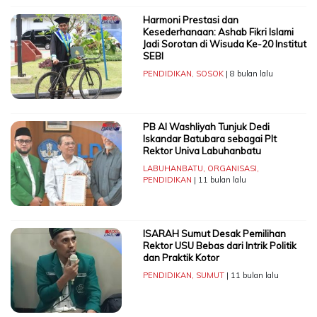
Harmoni Prestasi dan
Kesederhanaan: Ashab Fikri Islami
Jadi Sorotan di Wisuda Ke-20 Institut
SEBI
PENDIDIKAN
,
SOSOK
| 8 bulan lalu
PB Al Washliyah Tunjuk Dedi
Iskandar Batubara sebagai Plt
Rektor Univa Labuhanbatu
LABUHANBATU
,
ORGANISASI
,
PENDIDIKAN
| 11 bulan lalu
ISARAH Sumut Desak Pemilihan
Rektor USU Bebas dari Intrik Politik
dan Praktik Kotor
PENDIDIKAN
,
SUMUT
| 11 bulan lalu