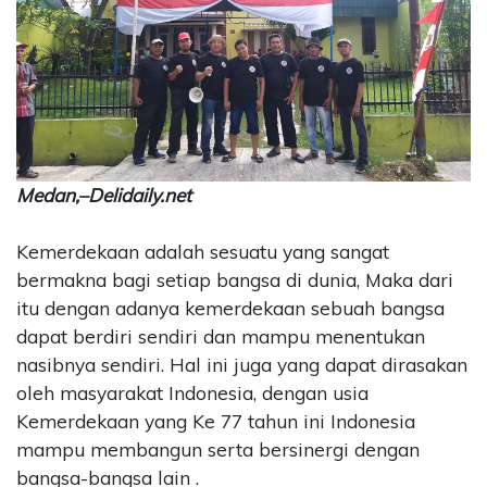
CONTACT
US
Upi
Themes
Tower
Level
99,
Medan,–Delidaily.net
Jl.
Merdeka
Kemerdekaan adalah sesuatu yang sangat
17,
Jakarta,
bermakna bagi setiap bangsa di dunia, Maka dari
12345
itu dengan adanya kemerdekaan sebuah bangsa
Telp:
dapat berdiri sendiri dan mampu menentukan
123456789
nasibnya sendiri. Hal ini juga yang dapat dirasakan
PT
oleh masyarakat Indonesia, dengan usia
Upi
Kemerdekaan yang Ke 77 tahun ini Indonesia
Themes
Tbk
mampu membangun serta bersinergi dengan
bangsa-bangsa lain .