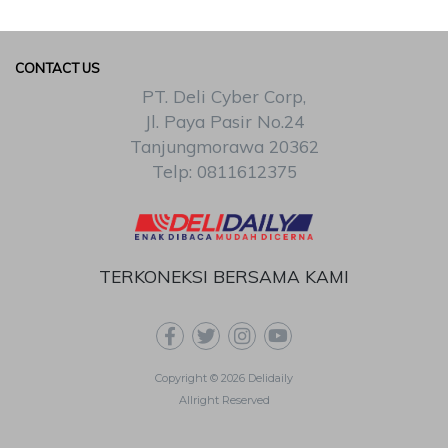
CONTACT US
PT. Deli Cyber Corp,
Jl. Paya Pasir No.24
Tanjungmorawa 20362
Telp: 0811612375
TERKONEKSI BERSAMA KAMI
Copyright © 2026 Delidaily
Allright Reserved