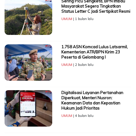
Sering Picu Sengketa, BPN Imbau
Masyarakat Segera Tingkatkan
Status Letter C Jadi Sertipikat Resmi
UMUM
| 1 bulan lalu
1.758 ASN Komcad Lulus Latsarmil,
Kementerian ATR/BPN Kirim 23
Peserta di Gelombang I
UMUM
| 2 bulan lalu
Digitalisasi Layanan Pertanahan
Diperkuat, Menteri Nusron:
Keamanan Data dan Kepastian
Hukum Jadi Prioritas
UMUM
| 4 bulan lalu