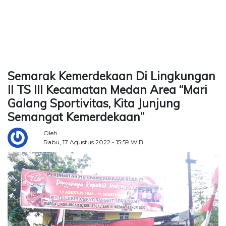
TERKONEKSI
BERSAMA
KAMI
Semarak Kemerdekaan Di Lingkungan
II TS III Kecamatan Medan Area “Mari
Galang Sportivitas, Kita Junjung
Semangat Kemerdekaan”
Oleh
Rabu, 17 Agustus 2022 - 15:59 WIB
Copyright
©
2026
Delidaily
Allright
Reserved