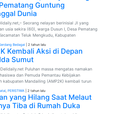
 Pematang Guntung
ggal Dunia
idaily.net,– Seorang nelayan berinisial JI yang
kan usia sekira (60), warga Dusun I, Desa Pematang
Kecamatan Teluk Mengkudu, Kabupaten
Serdang Bedagai
| 2 tahun lalu
 Kembali Aksi di Depan
lda Sumut
elidaily.net Puluhan massa mengatas namakan
ahasiswa dan Pemuda Pemantau Kebijakan
h kabupaten Mandailing (AMP2K) kembali turun
atal
,
PERISTIWA
| 2 tahun lalu
an yang Hilang Saat Melaut
nya Tiba di Rumah Duka