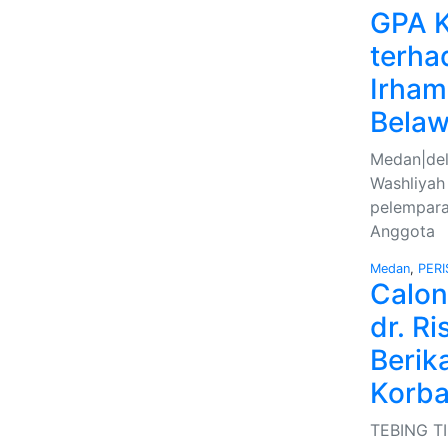
GPA K
terha
Irham
Bela
Medan|del
Washliyah
pelempara
Anggota
Medan
,
PERI
Calon
dr. R
Berik
Korba
TEBING TI