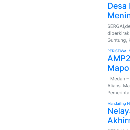
Desa
Menin
SERGAI,del
diperkira
Guntung, 
PERISTIWA
,
AMP2K
Mapo
Medan – D
Aliansi M
Pemerinta
Mandailing N
Nelay
Akhir