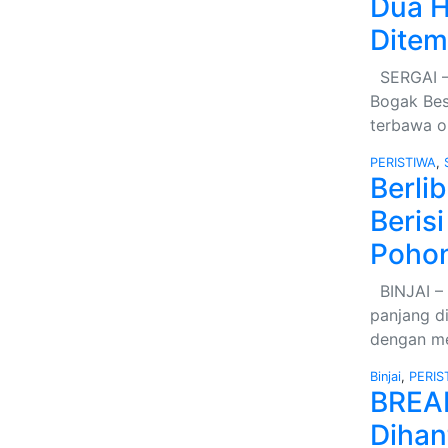
Dua H
Ditem
SERGAI – 
Bogak Bes
terbawa o
PERISTIWA
,
Berli
Beris
Poho
BINJAI – D
panjang d
dengan m
Binjai
,
PERIS
BREA
Dihan