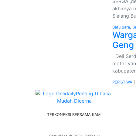
SERGAI,del
akhirnya 
Sialang B
Batu Bara
,
Be
Warga
Geng
Deli Serd
motor yan
kabupaten
PERISTIWA
|
TERKONEKSI BERSAMA KAMI