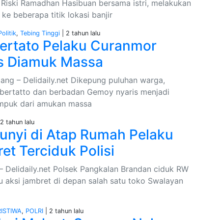
r. Riski Ramadhan Hasibuan bersama istri, melakukan
ke beberapa titik lokasi banjir
Politik
,
Tebing Tinggi
| 2 tahun lalu
Bertato Pelaku Curanmor
s Diamuk Massa
ang – Delidaily.net Dikepung puluhan warga,
bertatto dan berbadan Gemoy nyaris menjadi
mpuk dari amukan massa
 2 tahun lalu
nyi di Atap Rumah Pelaku
et Terciduk Polisi
 Delidaily.net Polsek Pangkalan Brandan ciduk RW
ku aksi jambret di depan salah satu toko Swalayan
RISTIWA
,
POLRI
| 2 tahun lalu