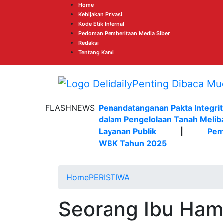
Home
Kebijakan Privasi
Kode Etik Internal
Pedoman Pemberitaan Media Siber
Redaksi
Tentang Kami
FLASHNEWS
Penandatanganan Pakta Integrit
dalam Pengelolaan Tanah Melib
Layanan Publik
|
Pem
WBK Tahun 2025
Home
PERISTIWA
Seorang Ibu Hami