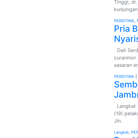
Tinggi, d
kunjungan 
PERISTIWA
,
Pria 
Nyari
Deli Serd
curanmor 
sasaran e
PERISTIWA
|
Sembu
Jambr
Langkat –
(19) pela
Jln.
Langkat
,
PE