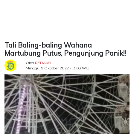
TERKONEKSI
BERSAMA
KAMI
Tali Baling-baling Wahana
Martubung Putus, Pengunjung Panik!!
Oleh
REDAKSI
Minggu, 9 Oktober 2022 - 13:03 WIB
Copyright
©
2026
Delidaily
Allright
Reserved