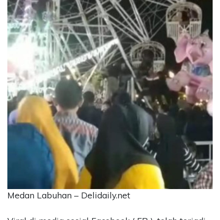
CONTACT
US
Upi
Themes
Tower
Level
99,
Jl.
Merdeka
17,
Jakarta,
12345
Telp:
123456789
PT
Upi
Themes
Medan Labuhan – Delidaily.net
Tbk