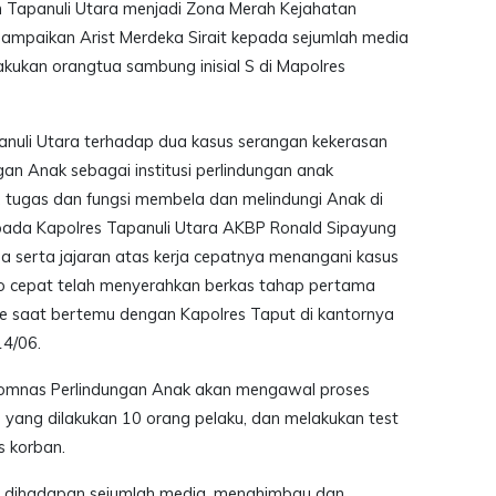
 Tapanuli Utara menjadi Zona Merah Kejahatan
sampaikan Arist Merdeka Sirait kepada sejumlah media
akukan orangtua sambung inisial S di Mapolres
anuli Utara terhadap dua kasus serangan kekerasan
ngan Anak sebagai institusi perlindungan anak
 tugas dan fungsi membela dan melindungi Anak di
epada Kapolres Tapanuli Utara AKBP Ronald Sipayung
a serta jajaran atas kerja cepatnya menangani kasus
o cepat telah menyerahkan berkas tahap pertama
e saat bertemu dengan Kapolres Taput di kantornya
14/06.
Komnas Perlindungan Anak akan mengawal proses
yang dilakukan 10 orang pelaku, dan melakukan test
is korban.
n dihadapan sejumlah media, menghimbau dan