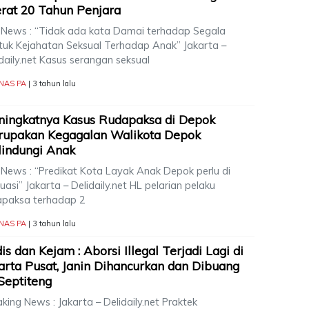
erat 20 Tahun Penjara
 News : “Tidak ada kata Damai terhadap Segala
tuk Kejahatan Seksual Terhadap Anak” Jakarta –
daily.net Kasus serangan seksual
NAS PA
| 3 tahun lalu
ingkatnya Kasus Rudapaksa di Depok
rupakan Kegagalan Walikota Depok
indungi Anak
 News : “Predikat Kota Layak Anak Depok perlu di
uasi” Jakarta – Delidaily.net HL pelarian pelaku
apaksa terhadap 2
NAS PA
| 3 tahun lalu
is dan Kejam : Aborsi Illegal Terjadi Lagi di
arta Pusat, Janin Dihancurkan dan Dibuang
Septiteng
king News : Jakarta – Delidaily.net Praktek