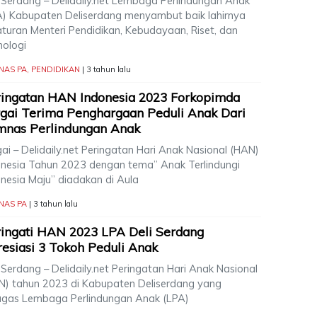
i Serdang – Delidaily.net Lembaga Perlindungan Anak
A) Kabupaten Deliserdang menyambut baik lahirnya
aturan Menteri Pendidikan, Kebudayaan, Riset, dan
nologi
NAS PA
,
PENDIDIKAN
| 3 tahun lalu
ingatan HAN Indonesia 2023 Forkopimda
gai Terima Penghargaan Peduli Anak Dari
mnas Perlindungan Anak
ai – Delidaily.net Peringatan Hari Anak Nasional (HAN)
onesia Tahun 2023 dengan tema” Anak Terlindungi
onesia Maju” diadakan di Aula
NAS PA
| 3 tahun lalu
ingati HAN 2023 LPA Deli Serdang
esiasi 3 Tokoh Peduli Anak
 Serdang – Delidaily.net Peringatan Hari Anak Nasional
N) tahun 2023 di Kabupaten Deliserdang yang
agas Lembaga Perlindungan Anak (LPA)