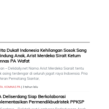
ita Duka!! Indonesia Kehilangan Sosok Sang
indung Anak, Arist Merdeka Sirait Ketum
mnas PA Wafat
n – Delidaily.net Nama Arist Merdeka Siarait tentu
k asing terdengar di seluruh jagat raya Indoensia. Pria
ahiran Pematang Siantar,
TA
,
KOMNAS PA
| 3 tahun lalu
 Deliserdang Siap Berkolaborasi
plementasikan Permendikbudristek PPKSP