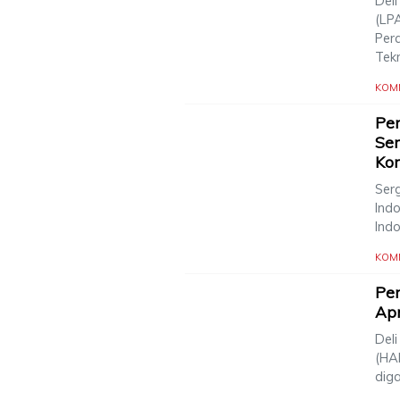
Del
(LP
Per
Tek
KOM
Per
Ser
Ko
Serg
Ind
Ind
KOM
Per
Apr
Deli
(HA
dig