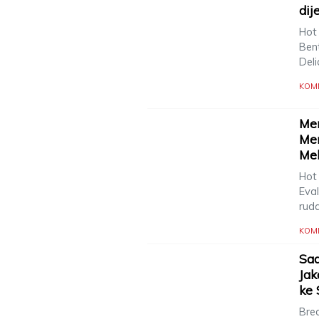
dij
Hot
Ben
Deli
KOM
Men
Me
Mel
Hot
Eval
rud
KOM
Sad
Jak
ke 
Brea