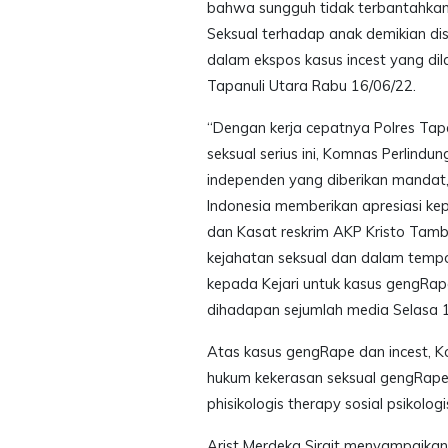
bahwa sungguh tidak terbantahkan
Seksual terhadap anak demikian di
dalam ekspos kasus incest yang dil
Tapanuli Utara Rabu 16/06/22.
“Dengan kerja cepatnya Polres Tap
seksual serius ini, Komnas Perlindu
independen yang diberikan mandat,
Indonesia memberikan apresiasi k
dan Kasat reskrim AKP Kristo Tamb
kejahatan seksual dan dalam temp
kepada Kejari untuk kasus gengRap
dihadapan sejumlah media Selasa 
Atas kasus gengRape dan incest, 
hukum kekerasan seksual gengRape 
phisikologis therapy sosial psikolog
Arist Merdeka Sirait menyampaika