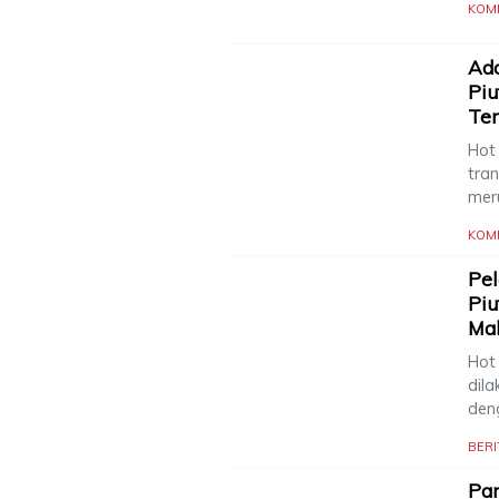
KOM
Ado
Piu
Te
Hot
tran
mer
KOM
Pel
Piu
Mak
Hot 
dil
den
BERI
Pa