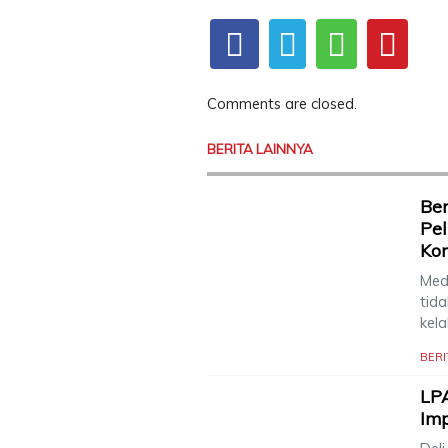
Comments are closed.
BERITA LAINNYA
Ber
Pel
Ko
Meda
tida
kel
BERI
LPA
Im