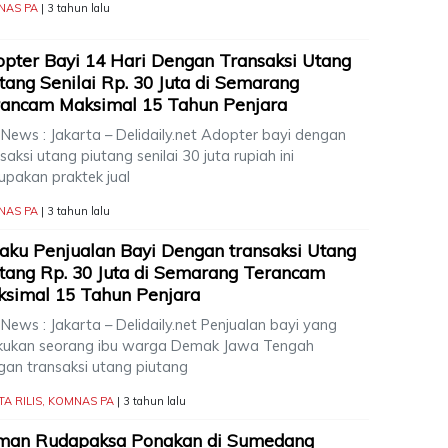
NAS PA
| 3 tahun lalu
pter Bayi 14 Hari Dengan Transaksi Utang
tang Senilai Rp. 30 Juta di Semarang
rancam Maksimal 15 Tahun Penjara
 News : Jakarta – Delidaily.net Adopter bayi dengan
saksi utang piutang senilai 30 juta rupiah ini
upakan praktek jual
NAS PA
| 3 tahun lalu
aku Penjualan Bayi Dengan transaksi Utang
tang Rp. 30 Juta di Semarang Terancam
simal 15 Tahun Penjara
News : Jakarta – Delidaily.net Penjualan bayi yang
akukan seorang ibu warga Demak Jawa Tengah
gan transaksi utang piutang
TA RILIS
,
KOMNAS PA
| 3 tahun lalu
man Rudapaksa Ponakan di Sumedang