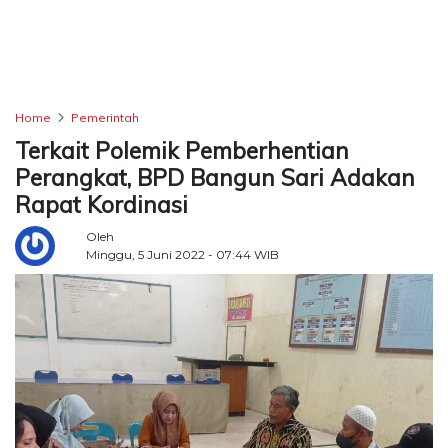
TERKONEKSI
BERSAMA
KAMI
Home
Pemerintah
Terkait Polemik Pemberhentian
Perangkat, BPD Bangun Sari Adakan
Rapat Kordinasi
Oleh
Minggu, 5 Juni 2022 - 07:44 WIB
Copyright
©
2026
Delidaily
Allright
Reserved