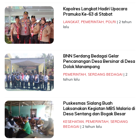
Kapolres Langkat Hadiri Upacara
Pramuka Ke-63 di Stabat
LANGKAT
,
PEMERINTAH
,
POLRI
| 2 tahun
lalu
BNN Serdang Bedagai Gelar
Pencanangan Desa Bersinar di Desa
Dolok Manampang
PEMERINTAH
,
SERDANG BEDAGAI
| 2
tahun lalu
Puskesmas Sialang Buah
Laksanakan Kegiatan MBS Malaria di
Desa Sentang dan Bogak Besar
KESEHATAN
,
PEMERINTAH
,
SERDANG
BEDAGAI
| 2 tahun lalu