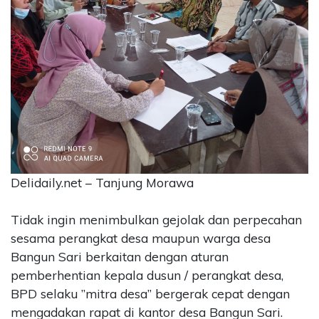
CONTACT
US
Upi
Themes
Tower
Level
99,
Jl.
Merdeka
17,
Jakarta,
Delidaily.net – Tanjung Morawa
12345
Telp:
Tidak ingin menimbulkan gejolak dan perpecahan
123456789
sesama perangkat desa maupun warga desa
PT
Bangun Sari berkaitan dengan aturan
Upi
pemberhentian kepala dusun / perangkat desa,
Themes
Tbk
BPD selaku ”mitra desa” bergerak cepat dengan
mengadakan rapat di kantor desa Bangun Sari.