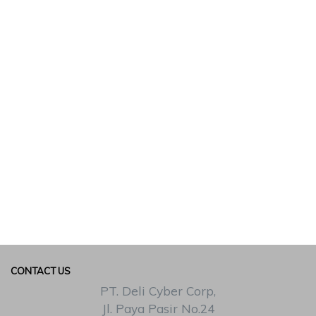
CONTACT US
PT. Deli Cyber Corp,
Jl. Paya Pasir No.24