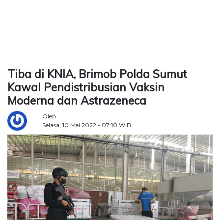
TERKONEKSI
BERSAMA
KAMI
Tiba di KNIA, Brimob Polda Sumut
Kawal Pendistribusian Vaksin
Moderna dan Astrazeneca
Oleh
Selasa, 10 Mei 2022 - 07:10 WIB
Copyright
©
2026
Delidaily
Allright
Reserved