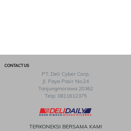
CONTACT US
PT. Deli Cyber Corp,
Jl. Paya Pasir No.24
Tanjungmorawa 20362
Telp: 0811612375
TERKONEKSI BERSAMA KAMI