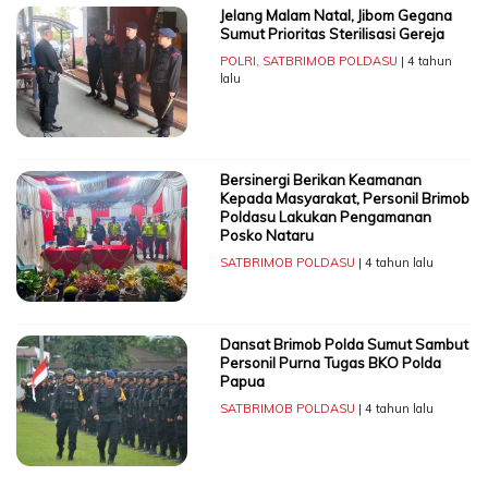
Jelang Malam Natal, Jibom Gegana
Sumut Prioritas Sterilisasi Gereja
POLRI
,
SATBRIMOB POLDASU
| 4 tahun
lalu
Bersinergi Berikan Keamanan
Kepada Masyarakat, Personil Brimob
Poldasu Lakukan Pengamanan
Posko Nataru
SATBRIMOB POLDASU
| 4 tahun lalu
Dansat Brimob Polda Sumut Sambut
Personil Purna Tugas BKO Polda
Papua
SATBRIMOB POLDASU
| 4 tahun lalu