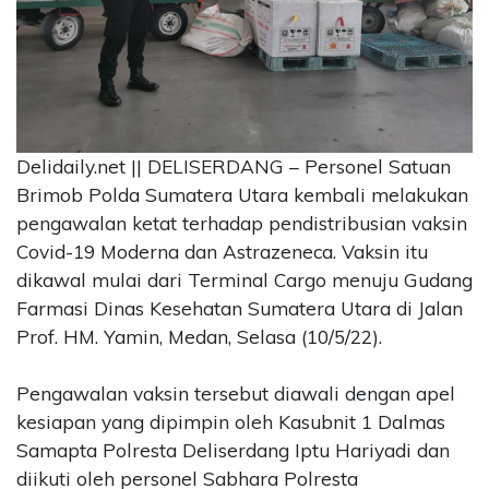
CONTACT
US
Upi
Themes
Tower
Level
Delidaily.net || DELISERDANG – Personel Satuan
99,
Brimob Polda Sumatera Utara kembali melakukan
Jl.
pengawalan ketat terhadap pendistribusian vaksin
Merdeka
Covid-19 Moderna dan Astrazeneca. Vaksin itu
17,
dikawal mulai dari Terminal Cargo menuju Gudang
Jakarta,
12345
Farmasi Dinas Kesehatan Sumatera Utara di Jalan
Telp:
Prof. HM. Yamin, Medan, Selasa (10/5/22).
123456789
PT
Pengawalan vaksin tersebut diawali dengan apel
Upi
kesiapan yang dipimpin oleh Kasubnit 1 Dalmas
Themes
Tbk
Samapta Polresta Deliserdang Iptu Hariyadi dan
diikuti oleh personel Sabhara Polresta