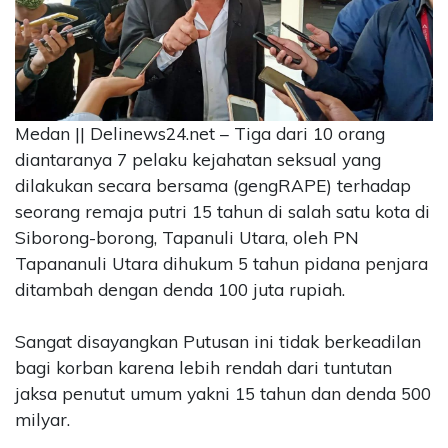
CONTACT
US
Upi
Themes
Tower
Medan || Delinews24.net – Tiga dari 10 orang
Level
diantaranya 7 pelaku kejahatan seksual yang
99,
dilakukan secara bersama (gengRAPE) terhadap
Jl.
seorang remaja putri 15 tahun di salah satu kota di
Merdeka
17,
Siborong-borong, Tapanuli Utara, oleh PN
Jakarta,
Tapananuli Utara dihukum 5 tahun pidana penjara
12345
ditambah dengan denda 100 juta rupiah.
Telp:
123456789
Sangat disayangkan Putusan ini tidak berkeadilan
PT
Upi
bagi korban karena lebih rendah dari tuntutan
Themes
jaksa penutut umum yakni 15 tahun dan denda 500
Tbk
milyar.