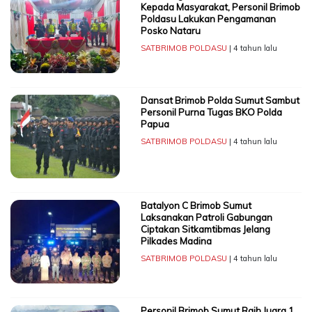
Kepada Masyarakat, Personil Brimob
Poldasu Lakukan Pengamanan
Posko Nataru
SATBRIMOB POLDASU
| 4 tahun lalu
Dansat Brimob Polda Sumut Sambut
Personil Purna Tugas BKO Polda
Papua
SATBRIMOB POLDASU
| 4 tahun lalu
Batalyon C Brimob Sumut
Laksanakan Patroli Gabungan
Ciptakan Sitkamtibmas Jelang
Pilkades Madina
SATBRIMOB POLDASU
| 4 tahun lalu
Personil Brimob Sumut Raih Juara 1