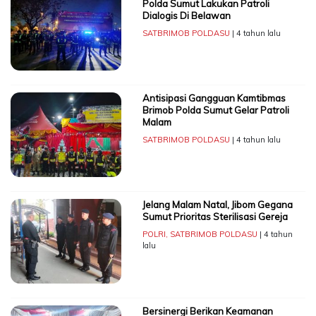
Polda Sumut Lakukan Patroli
Dialogis Di Belawan
SATBRIMOB POLDASU
| 4 tahun lalu
Antisipasi Gangguan Kamtibmas
Brimob Polda Sumut Gelar Patroli
Malam
SATBRIMOB POLDASU
| 4 tahun lalu
Jelang Malam Natal, Jibom Gegana
Sumut Prioritas Sterilisasi Gereja
POLRI
,
SATBRIMOB POLDASU
| 4 tahun
lalu
Bersinergi Berikan Keamanan