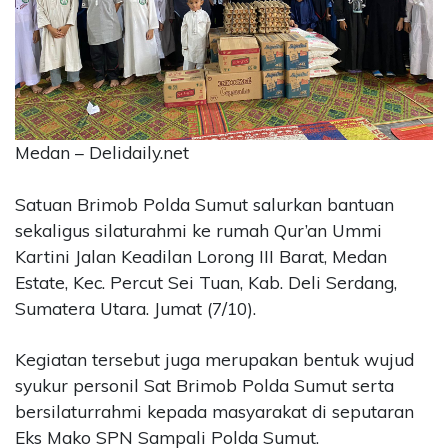
CONTACT
US
Upi
Themes
Tower
Level
Medan – Delidaily.net
99,
Jl.
Satuan Brimob Polda Sumut salurkan bantuan
Merdeka
sekaligus silaturahmi ke rumah Qur’an Ummi
17,
Kartini Jalan Keadilan Lorong III Barat, Medan
Jakarta,
12345
Estate, Kec. Percut Sei Tuan, Kab. Deli Serdang,
Telp:
Sumatera Utara. Jumat (7/10).
123456789
PT
Kegiatan tersebut juga merupakan bentuk wujud
Upi
syukur personil Sat Brimob Polda Sumut serta
Themes
Tbk
bersilaturrahmi kepada masyarakat di seputaran
Eks Mako SPN Sampali Polda Sumut.