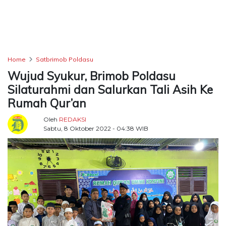
TERKONEKSI
BERSAMA
KAMI
Home
Satbrimob Poldasu
Wujud Syukur, Brimob Poldasu
Silaturahmi dan Salurkan Tali Asih Ke
Rumah Qur’an
Oleh
REDAKSI
Sabtu, 8 Oktober 2022 - 04:38 WIB
Copyright
©
2026
Delidaily
Allright
Reserved